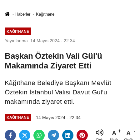
Mesleki Eğitim
İkinci Cumhuriyet
Protokolü
ve İhanet
Haberler
Kağıthane
Belgesidir!'
KAĞITHANE
Yayınlanma: 14 Mayıs 2024 - 22:34
Başkan Öztekin Vali Gül'ü
Makamında Ziyaret Etti
Kâğıthane Belediye Başkanı Mevlüt
Öztekin İstanbul Valisi Davut Gül'ü
makamında ziyaret etti.
14 Mayıs 2024 - 22:34
KAĞITHANE
A
A
Büyüt
Küçült
Dinle