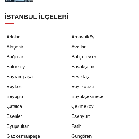
İSTANBUL İLÇELERI
Adalar
Arnavutköy
Ataşehir
Avcılar
Bağcılar
Bahçelievler
Bakırköy
Başakşehir
Bayrampaşa
Beşiktaş
Beykoz
Beylikdüzü
Beyoğlu
Büyükçekmece
Çatalca
Çekmeköy
Esenler
Esenyurt
Eyüpsultan
Fatih
Gaziosmanpaşa
Güngören