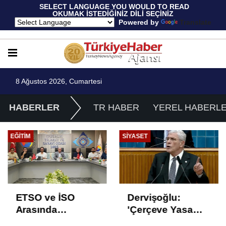
 SELECT LANGUAGE YOU WOULD TO READ 
OKUMAK İSTEDİĞİNİZ DİLİ SEÇİNİZ
  Powered by 
Translate
8 Ağustos 2026, Cumartesi
HABERLER
TR HABER
YEREL HABERL
EĞITIM
SIYASET
ETSO ve İSO
Dervişoğlu:
Arasında
'Çerçeve Yasa
İstihdam Odaklı
Çözüm Değil,