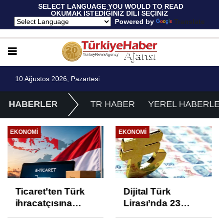
 SELECT LANGUAGE YOU WOULD TO READ 
OKUMAK İSTEDİĞİNİZ DİLİ SEÇİNİZ
  Powered by 
Translate
10 Ağustos 2026, Pazartesi
HABERLER
TR HABER
YEREL HABERL
EKONOMI
EKONOMI
Ticaret'ten Türk
Dijital Türk
ihracatçısına
Lirası’nda 23
Endonezya pazarı
proje üçüncü faza