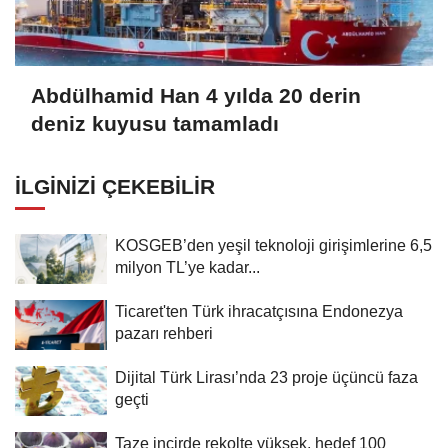
Abdülhamid Han 4 yılda 20 derin
deniz kuyusu tamamladı
İLGINIZI ÇEKEBILIR
KOSGEB’den yeşil teknoloji girişimlerine 6,5
milyon TL’ye kadar...
Ticaret'ten Türk ihracatçısına Endonezya
pazarı rehberi
Dijital Türk Lirası’nda 23 proje üçüncü faza
geçti
Taze incirde rekolte yüksek, hedef 100