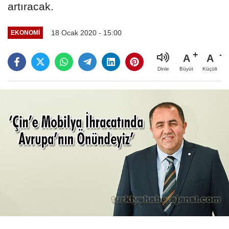
artıracak.
18 Ocak 2020 - 15:00
EKONOMI
A
A
Büyüt
Küçült
Dinle