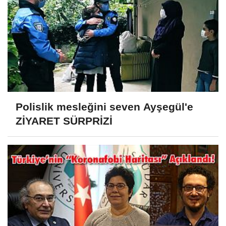
Polislik mesleğini seven Ayşegül'e
ZİYARET SÜRPRİZİ