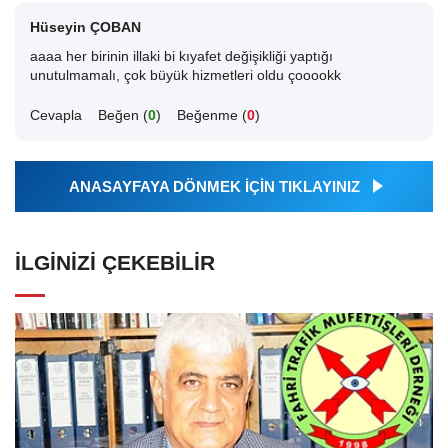
Hüseyin ÇOBAN
aaaa her birinin illaki bi kıyafet değişikliği yaptığı
unutulmamalı, çok büyük hizmetleri oldu çooookk
Cevapla
Beğen (
0
)
Beğenme (
0
)
ANASAYFAYA DÖNMEK İÇİN TIKLAYINIZ
İLGINIZI ÇEKEBILIR