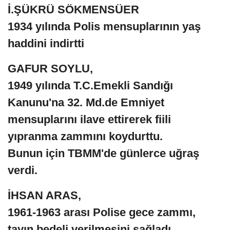
İ.ŞÜKRÜ SÖKMENSÜER
1934 yılında Polis mensuplarının yaş
haddini indirtti
GAFUR SOYLU,
1949 yılında T.C.Emekli Sandığı
Kanunu'na 32. Md.de Emniyet
mensuplarını ilave ettirerek fiili
yıpranma zammını koydurttu.
Bunun için TBMM'de günlerce uğraş
verdi.
İHSAN ARAS,
1961-1963 arası Polise gece zammı,
tayın bedeli verilmesini sağladı,