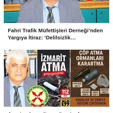
Fahri Trafik Müfettişleri Derneği’nden
Yargıya İtiraz: ‘Delilsizlik
Gerekçesiyle Ceza İptali
Hukuksuzdur’