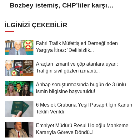
Bozbey istemiş, CHP’liler karşı
çıkıyor!
İLGINIZI ÇEKEBILIR
Fahri Trafik Müfettişleri Derneği’nden
Yargıya İtiraz: ‘Delilsizlik...
Araçtan izmarit ve çöp atanlara uyarı:
Trafiğin sivil gözleri izmariti...
Ahbap soruşturmasında bugün de 3 ünlü
ismin bilgisine başvuruldu!
6 Meslek Grubuna Yeşil Pasaprt İçin Kanun
Teklifi Verildi
Emniyet Müdürü Resul Holoğlu Mahkeme
Kararıyla Göreve Döndü..!