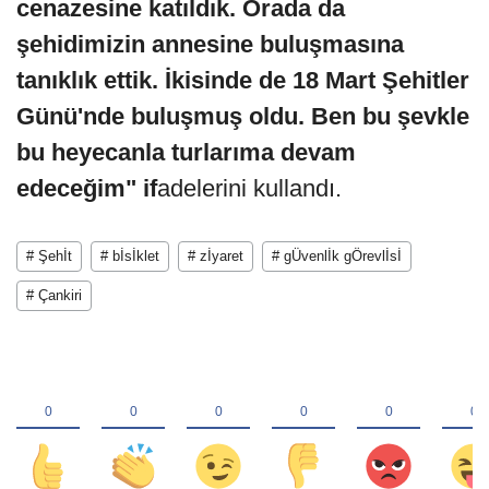
cenazesine katıldık. Orada da
şehidimizin annesine buluşmasına
tanıklık ettik. İkisinde de 18 Mart Şehitler
Günü'nde buluşmuş oldu. Ben bu şevkle
bu heyecanla turlarıma devam
edeceğim" if
adelerini kullandı.
# Şehİt
# bİsİklet
# zİyaret
# gÜvenlİk gÖrevlİsİ
# Çankiri