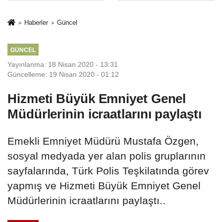
Mesleki Eğitim
İkinci Cumhuriyet
Protokolü
ve İhanet
Haberler
Güncel
Belgesidir!'
GÜNCEL
Yayınlanma: 18 Nisan 2020 - 13:31
Güncelleme: 19 Nisan 2020 - 01:12
Hizmeti Büyük Emniyet Genel
Müdürlerinin icraatlarını paylaştı
Emekli Emniyet Müdürü Mustafa Özgen,
sosyal medyada yer alan polis gruplarının
sayfalarında, Türk Polis Teşkilatında görev
yapmış ve Hizmeti Büyük Emniyet Genel
Müdürlerinin icraatlarını paylaştı..