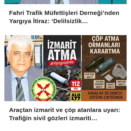
Fahri Trafik Müfettişleri Derneği’nden
Yargıya İtiraz: ‘Delilsizlik
Gerekçesiyle Ceza İptali
Hukuksuzdur’
Araçtan izmarit ve çöp atanlara uyarı:
Trafiğin sivil gözleri izmariti
affetmeyecek