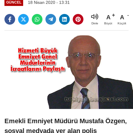
18 Nisan 2020 - 13:31
GÜNCEL
A
A
Büyüt
Küçült
Dinle
Emekli Emniyet Müdürü Mustafa Özgen,
sosyal medyada yer alan polis