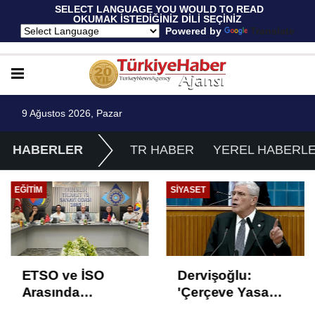
 SELECT LANGUAGE YOU WOULD TO READ 
OKUMAK İSTEDİĞİNİZ DİLİ SEÇİNİZ
  Powered by 
Translate
9 Ağustos 2026, Pazar
HABERLER
TR HABER
YEREL HABERL
EĞITIM
SIYASET
ETSO ve İSO
Dervişoğlu:
Arasında
'Çerçeve Yasa
İstihdam Odaklı
Çözüm Değil,