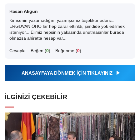
Hasan Akgün
Kimsenin yazamadığını yazmışsınız teşekkür ederiz...
ERGUVAN ÖHO lar hep zarar ettirildi, şimdide yok edilmek
isteniyor... Elimiz hepsinin yakasında unutmasınlar burada
olmazsa ahirette hesap var...
Cevapla
Beğen (
0
)
Beğenme (
0
)
ANASAYFAYA DÖNMEK İÇİN TIKLAYINIZ
İLGINIZI ÇEKEBILIR