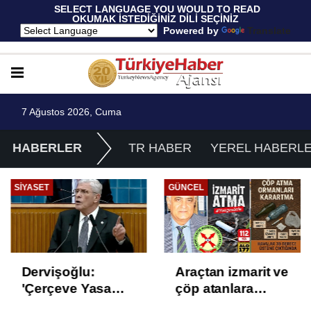
 SELECT LANGUAGE YOU WOULD TO READ 
OKUMAK İSTEDİĞİNİZ DİLİ SEÇİNİZ
  Powered by 
Translate
7 Ağustos 2026, Cuma
HABERLER
TR HABER
YEREL HABERL
SIYASET
GÜNCEL
Dervişoğlu:
Araçtan izmarit ve
'Çerçeve Yasa
çöp atanlara
Çözüm Değil,
uyarı: Trafiğin