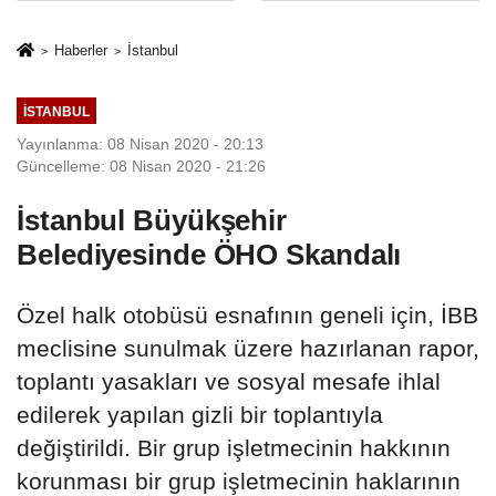
İkinci Cumhuriyet
sivil gözleri
ve İhanet
izmariti
Haberler
İstanbul
Belgesidir!'
affetmeyecek
İSTANBUL
Yayınlanma: 08 Nisan 2020 - 20:13
Güncelleme: 08 Nisan 2020 - 21:26
İstanbul Büyükşehir
Belediyesinde ÖHO Skandalı
Özel halk otobüsü esnafının geneli için, İBB
meclisine sunulmak üzere hazırlanan rapor,
toplantı yasakları ve sosyal mesafe ihlal
edilerek yapılan gizli bir toplantıyla
değiştirildi. Bir grup işletmecinin hakkının
korunması bir grup işletmecinin haklarının