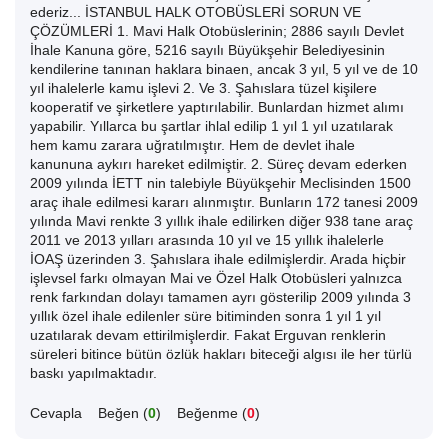
ederiz... İSTANBUL HALK OTOBÜSLERİ SORUN VE
ÇÖZÜMLERİ 1. Mavi Halk Otobüslerinin; 2886 sayılı Devlet
İhale Kanuna göre, 5216 sayılı Büyükşehir Belediyesinin
kendilerine tanınan haklara binaen, ancak 3 yıl, 5 yıl ve de 10
yıl ihalelerle kamu işlevi 2. Ve 3. Şahıslara tüzel kişilere
kooperatif ve şirketlere yaptırılabilir. Bunlardan hizmet alımı
yapabilir. Yıllarca bu şartlar ihlal edilip 1 yıl 1 yıl uzatılarak
hem kamu zarara uğratılmıştır. Hem de devlet ihale
kanununa aykırı hareket edilmiştir. 2. Süreç devam ederken
2009 yılında İETT nin talebiyle Büyükşehir Meclisinden 1500
araç ihale edilmesi kararı alınmıştır. Bunların 172 tanesi 2009
yılında Mavi renkte 3 yıllık ihale edilirken diğer 938 tane araç
2011 ve 2013 yılları arasında 10 yıl ve 15 yıllık ihalelerle
İOAŞ üzerinden 3. Şahıslara ihale edilmişlerdir. Arada hiçbir
işlevsel farkı olmayan Mai ve Özel Halk Otobüsleri yalnızca
renk farkından dolayı tamamen ayrı gösterilip 2009 yılında 3
yıllık özel ihale edilenler süre bitiminden sonra 1 yıl 1 yıl
uzatılarak devam ettirilmişlerdir. Fakat Erguvan renklerin
süreleri bitince bütün özlük hakları biteceği algısı ile her türlü
baskı yapılmaktadır.
Cevapla
Beğen (
0
)
Beğenme (
0
)