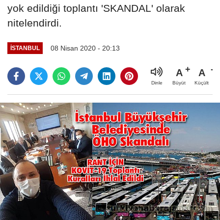
yok edildiği toplantı 'SKANDAL' olarak
nitelendirdi.
08 Nisan 2020 - 20:13
İSTANBUL
A
A
Büyüt
Küçült
Dinle