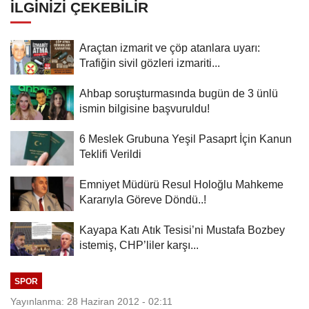
İLGINIZI ÇEKEBILIR
Araçtan izmarit ve çöp atanlara uyarı:
Trafiğin sivil gözleri izmariti...
Ahbap soruşturmasında bugün de 3 ünlü
ismin bilgisine başvuruldu!
6 Meslek Grubuna Yeşil Pasaprt İçin Kanun
Teklifi Verildi
Emniyet Müdürü Resul Holoğlu Mahkeme
Kararıyla Göreve Döndü..!
Kayapa Katı Atık Tesisi’ni Mustafa Bozbey
istemiş, CHP’liler karşı...
SPOR
Yayınlanma: 28 Haziran 2012 - 02:11