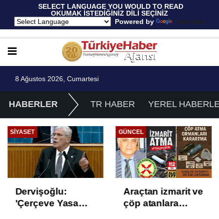
 SELECT LANGUAGE YOU WOULD TO READ 
OKUMAK İSTEDİĞİNİZ DİLİ SEÇİNİZ
  Powered by 
Translate
8 Ağustos 2026, Cumartesi
HABERLER
TR HABER
YEREL HABERL
SIYASET
GÜNCEL
Dervişoğlu:
Araçtan izmarit ve
'Çerçeve Yasa
çöp atanlara
Çözüm Değil,
uyarı: Trafiğin