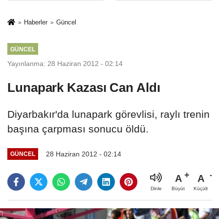
İkinci Cumhuriyet
sivil gözleri
ve İhanet
izmariti
Haberler
Güncel
Belgesidir!'
affetmeyecek
GÜNCEL
Yayınlanma: 28 Haziran 2012 - 02:14
Lunapark Kazası Can Aldı
Diyarbakır'da lunapark görevlisi, raylı trenin
başına çarpması sonucu öldü.
28 Haziran 2012 - 02:14
GÜNCEL
A
A
Büyüt
Küçült
Dinle