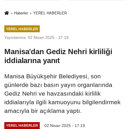
İkinci Cumhuriyet
sivil gözleri
ve İhanet
izmariti
Haberler
YEREL HABERLER
Belgesidir!'
affetmeyecek
YEREL HABERLER
Yayınlanma: 02 Nisan 2025 - 17:19
Manisa'dan Gediz Nehri kirliliği
iddialarına yanıt
Manisa Büyükşehir Belediyesi, son
günlerde bazı basın yayın organlarında
Gediz Nehri ve havzasındaki kirlilik
iddialarıyla ilgili kamuoyunu bilgilendirmek
amacıyla bir açıklama yaptı.
02 Nisan 2025 - 17:19
YEREL HABERLER