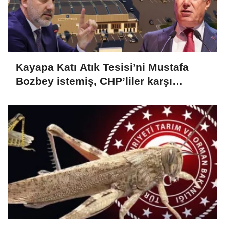
Kayapa Katı Atık Tesisi’ni Mustafa
Bozbey istemiş, CHP’liler karşı
çıkıyor!