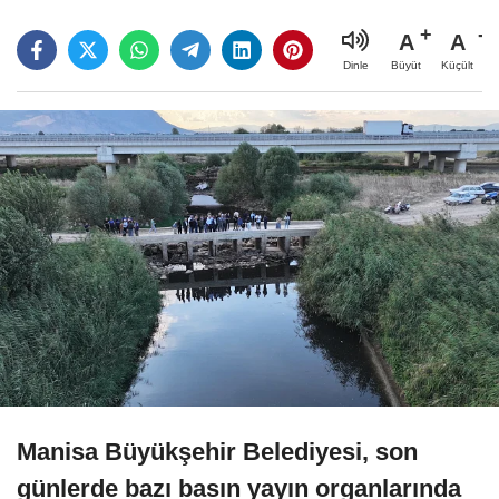
A
A
Büyüt
Küçült
Dinle
Manisa Büyükşehir Belediyesi, son
günlerde bazı basın yayın organlarında