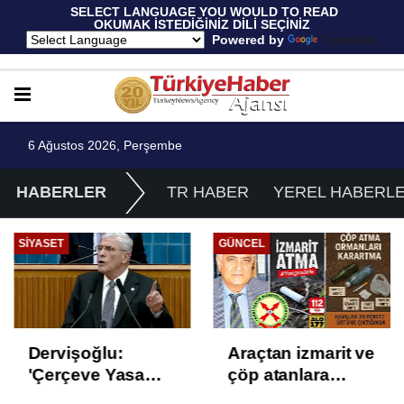
 SELECT LANGUAGE YOU WOULD TO READ 
OKUMAK İSTEDİĞİNİZ DİLİ SEÇİNİZ
  Powered by 
Translate
6 Ağustos 2026, Perşembe
HABERLER
TR HABER
YEREL HABERL
SIYASET
GÜNCEL
Dervişoğlu:
Araçtan izmarit ve
'Çerçeve Yasa
çöp atanlara
Çözüm Değil,
uyarı: Trafiğin