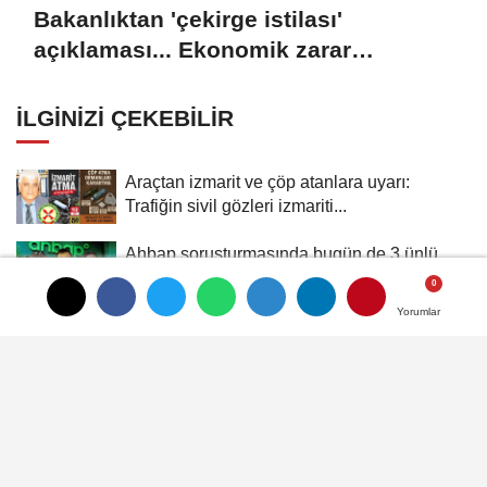
Bakanlıktan 'çekirge istilası'
açıklaması... Ekonomik zarar
oluşturan popülasyon yok
İLGINIZI ÇEKEBILIR
Araçtan izmarit ve çöp atanlara uyarı:
Trafiğin sivil gözleri izmariti...
Ahbap soruşturmasında bugün de 3 ünlü
ismin bilgisine başvuruldu!
Yorumlar
Yorumlar
6 Meslek Grubuna Yeşil Pasaprt İçin Kanun
Teklifi Verildi
Emniyet Müdürü Resul Holoğlu Mahkeme
Kararıyla Göreve Döndü..!
Kayapa Katı Atık Tesisi’ni Mustafa Bozbey