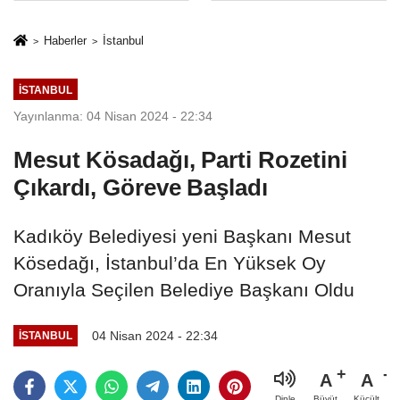
İkinci Cumhuriyet
sivil gözleri
ve İhanet
izmariti
Haberler
İstanbul
Belgesidir!'
affetmeyecek
İSTANBUL
Yayınlanma: 04 Nisan 2024 - 22:34
Mesut Kösadağı, Parti Rozetini
Çıkardı, Göreve Başladı
Kadıköy Belediyesi yeni Başkanı Mesut
Kösedağı, İstanbul’da En Yüksek Oy
Oranıyla Seçilen Belediye Başkanı Oldu
04 Nisan 2024 - 22:34
İSTANBUL
A
A
Büyüt
Küçült
Dinle