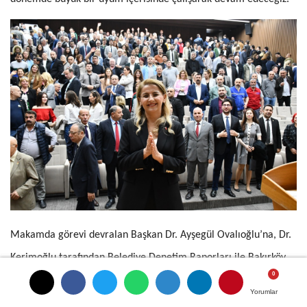
Makamda görevi devralan Başkan Dr. Ayşegül Ovalıoğlu’na, Dr.
Kerimoğlu tarafından Belediye Denetim Raporları ile Bakırköy
Belediyesi’nin sembolik anahtarı teslim edildi.
Yorumlar
Yorumlar