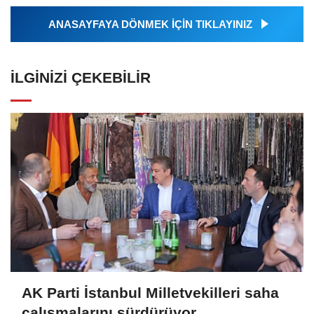
ANASAYFAYA DÖNMEK İÇİN TIKLAYINIZ
İLGINIZI ÇEKEBILIR
AK Parti İstanbul Milletvekilleri saha
çalışmalarını sürdürüyor