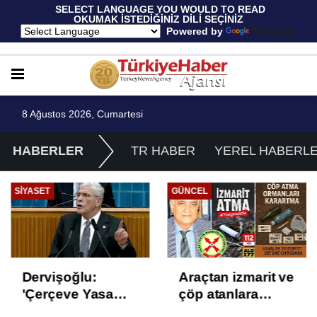
 SELECT LANGUAGE YOU WOULD TO READ 
OKUMAK İSTEDİĞİNİZ DİLİ SEÇİNİZ
  Powered by 
Translate
8 Ağustos 2026, Cumartesi
HABERLER
TR HABER
YEREL HABERL
SIYASET
GÜNCEL
Dervişoğlu:
Araçtan izmarit ve
'Çerçeve Yasa
çöp atanlara
Çözüm Değil,
uyarı: Trafiğin