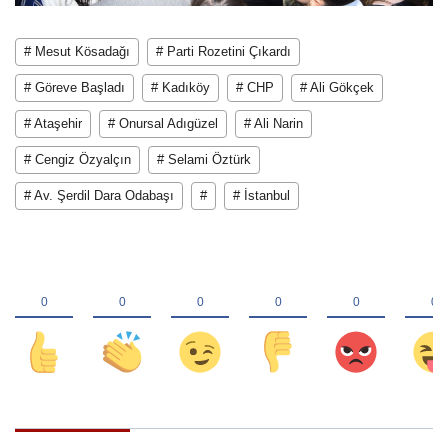
# Mesut Kösadağı
# Parti Rozetini Çıkardı
# Göreve Başladı
# Kadıköy
# CHP
# Ali Gökçek
# Ataşehir
# Onursal Adıgüzel
# Ali Narin
# Cengiz Özyalçın
# Selami Öztürk
# Av. Şerdil Dara Odabaşı
#
# İstanbul