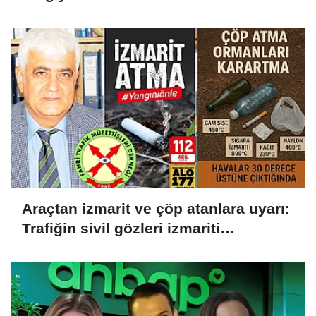
Gerekçesiyle Ceza İptali
Hukuksuzdur’
Araçtan izmarit ve çöp atanlara uyarı:
Trafiğin sivil gözleri izmariti
affetmeyecek