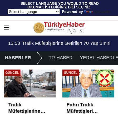
 SELECT LANGUAGE YOU WOULD TO READ 
OKUMAK İSTEDİĞİNİZ DİLİ SEÇİNİZ
  Powered by 
Translate
Sınırlaması Adil Mi..?
14:13
Trafiği Piste Çevirdiler: 11 Sürücüye Ev Hapsi
HABERLER
TR HABER
YEREL HABERL
GÜNCEL
GÜNCEL
Trafik
Fahri Trafik
Müfettişlerine
Müfettişleri
Getirilen 70 Yaş
Derneği’nden