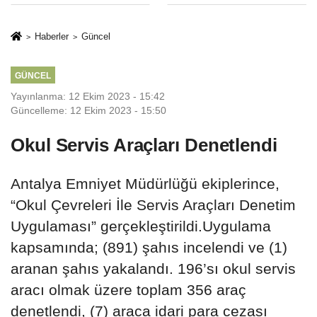
Sınırlaması Adil
Yargıya
Mi..?
İtiraz: ‘Delilsizlik
Haberler
Güncel
Gerekçesiyle
Ceza İptali
GÜNCEL
Hukuksuzdur’
Yayınlanma: 12 Ekim 2023 - 15:42
Güncelleme: 12 Ekim 2023 - 15:50
Okul Servis Araçları Denetlendi
Antalya Emniyet Müdürlüğü ekiplerince,
“Okul Çevreleri İle Servis Araçları Denetim
Uygulaması” gerçekleştirildi.Uygulama
kapsamında; (891) şahıs incelendi ve (1)
aranan şahıs yakalandı. 196’sı okul servis
aracı olmak üzere toplam 356 araç
denetlendi, (7) araca idari para cezası