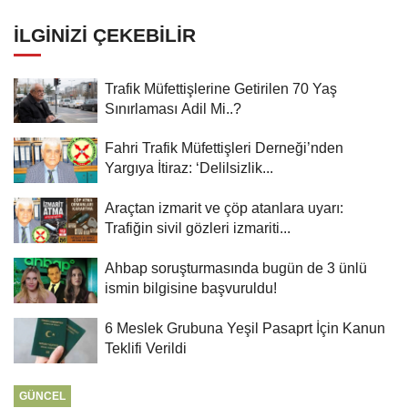
İLGINIZI ÇEKEBILIR
Trafik Müfettişlerine Getirilen 70 Yaş
Sınırlaması Adil Mi..?
Fahri Trafik Müfettişleri Derneği’nden
Yargıya İtiraz: ‘Delilsizlik...
Araçtan izmarit ve çöp atanlara uyarı:
Trafiğin sivil gözleri izmariti...
Ahbap soruşturmasında bugün de 3 ünlü
ismin bilgisine başvuruldu!
6 Meslek Grubuna Yeşil Pasaprt İçin Kanun
Teklifi Verildi
GÜNCEL