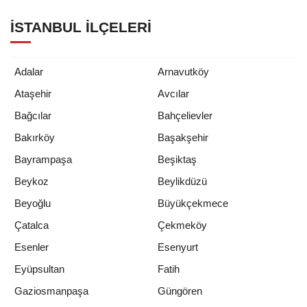
İSTANBUL İLÇELERI
Adalar
Arnavutköy
Ataşehir
Avcılar
Bağcılar
Bahçelievler
Bakırköy
Başakşehir
Bayrampaşa
Beşiktaş
Beykoz
Beylikdüzü
Beyoğlu
Büyükçekmece
Çatalca
Çekmeköy
Esenler
Esenyurt
Eyüpsultan
Fatih
Gaziosmanpaşa
Güngören