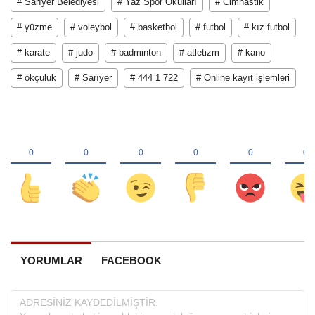
# Sarıyer Belediyesi
# Yaz Spor Okulları
# Cimnastik
# yüzme
# voleybol
# basketbol
# futbol
# kız futbol
# karate
# judo
# badminton
# atletizm
# kano
# okçuluk
# Sarıyer
# 444 1 722
# Online kayıt işlemleri
YORUMLAR
FACEBOOK