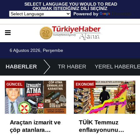
 SELECT LANGUAGE YOU WOULD TO READ 
OKUMAK İSTEDİĞİNİZ DİLİ SEÇİNİZ
  Powered by 
Translate
6 Ağustos 2026, Perşembe
HABERLER
TR HABER
YEREL HABERL
EKONOMI
EKONOMI
TÜİK Temmuz
Yüksek Faiz ve
enflasyonunu
Nakit Sıkışıklığı
%31,75; ENAG
Kısacında: Reel