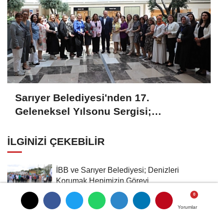
Sarıyer Belediyesi'nden 17.
Geleneksel Yılsonu Sergisi;
'Gönülden Ele, Elden Size'
İLGINIZI ÇEKEBILIR
İBB ve Sarıyer Belediyesi; Denizleri
Korumak Hepimizin Görevi
Sarıyer'de Kadınlar Bağımlılıkla Mücadelede
Yorumlar
Yorumlar
Buluştu