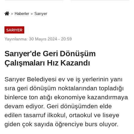
%50,49 olarak
Sektörde
açıkladı
Konkordato
Haberler
Sarıyer
Fırtınası
SARIYER
Yayınlanma: 30 Mayıs 2024 - 20:59
Sarıyer'de Geri Dönüşüm
Çalışmaları Hız Kazandı
Sarıyer Belediyesi ev ve iş yerlerinin yanı
sıra geri dönüşüm noktalarından topladığı
binlerce ton atığı ekonomiye kazandırmaya
devam ediyor. Geri dönüşümden elde
edilen tasarruf ilkokul, ortaokul ve liseye
giden çok sayıda öğrenciye burs oluyor.