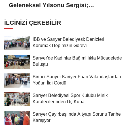
Geleneksel Yılsonu Sergisi;
'Gönülden Ele, Elden Size'
İLGINIZI ÇEKEBILIR
İBB ve Sarıyer Belediyesi; Denizleri
Korumak Hepimizin Görevi
Sarıyer'de Kadınlar Bağımlılıkla Mücadelede
Buluştu
Birinci Sarıyer Kariyer Fuarı Vatandaşlardan
Yoğun İlgi Gördü
Sarıyer Belediyesi Spor Kulübü Minik
Karatecilerinden Üç Kupa
Sarıyer Çayırbaşı’nda Altyapı Sorunu Tarihe
Karışıyor