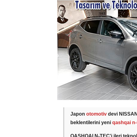
Japon
otomotiv
devi NISSAN,
beklentilerini yeni
qashqai n
QASHQAI N-TEC'i ileri teknol