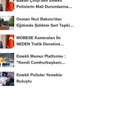
Bakan Çiftçi'den Emekli
Polislerin Mali Durumlarına
İyileştirme İstedi...
Osman Nuri Bakırcı'dan
Eğitimde Şiddete Sert Tepki:
'Eğitim Ailede...
MOBESE Kameraları İle
NEDEN Trafik Denetimi
Yapılmaz ?
Emekli Memur Platformu :
"Kendi Cumhurbaşkanı
Adayımızı Belirleyeceğiz..!...
Emekli Polisler Yemekte
Buluştu