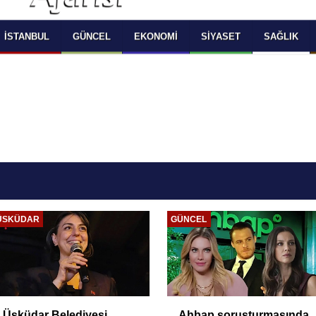
 SELECT LANGUAGE YOU WOULD TO READ 
OKUMAK İSTEDİĞİNİZ DİLİ SEÇİNİZ
  Powered by 
Translate
İSTANBUL
GÜNCEL
EKONOMI
SIYASET
SAĞLIK
ÜSKÜDAR
GÜNCEL
Üsküdar Belediyesi
Ahbap soruşturmasında