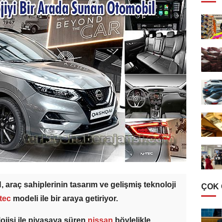
 araç sahiplerinin tasarım ve gelişmiş teknoloji
ÇOK
-tec
modeli ile bir araya getiriyor.
ojisi ile piyasaya süren
nissan
böylelikle