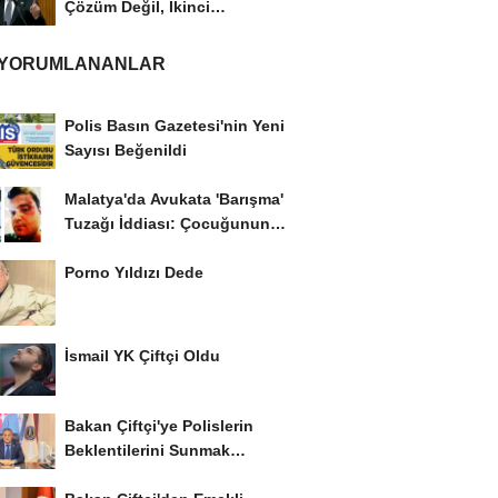
Çözüm Değil, İkinci
Cumhuriyet ve İhanet...
 YORUMLANANLAR
Polis Basın Gazetesi'nin Yeni
Sayısı Beğenildi
Malatya'da Avukata 'Barışma'
Tuzağı İddiası: Çocuğunun
Gözü...
Porno Yıldızı Dede
İsmail YK Çiftçi Oldu
Bakan Çiftçi'ye Polislerin
Beklentilerini Sunmak
İstiyor..!