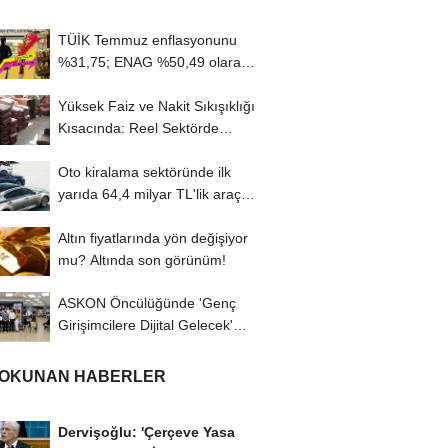
TÜİK Temmuz enflasyonunu
%31,75; ENAG %50,49 olarak
açıkladı
Yüksek Faiz ve Nakit Sıkışıklığı
Kısacında: Reel Sektörde
Konkordato...
Oto kiralama sektöründe ilk
yarıda 64,4 milyar TL'lik araç
yatırımı
Altın fiyatlarında yön değişiyor
mu? Altında son görünüm!
ASKON Öncülüğünde 'Genç
Girişimcilere Dijital Gelecek'
Programı...
 OKUNAN HABERLER
Dervişoğlu: 'Çerçeve Yasa