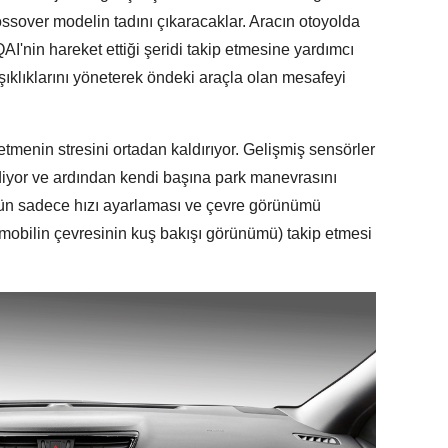
ossover modelin tadını çıkaracaklar. Aracın otoyolda
I'nin hareket ettiği şeridi takip etmesine yardımcı
kışıklıklarını yöneterek öndeki araçla olan mesafeyi
k etmenin stresini ortadan kaldırıyor. Gelişmiş sensörler
diyor ve ardından kendi başına park manevrasını
nün sadece hızı ayarlaması ve çevre görünümü
obilin çevresinin kuş bakışı görünümü) takip etmesi