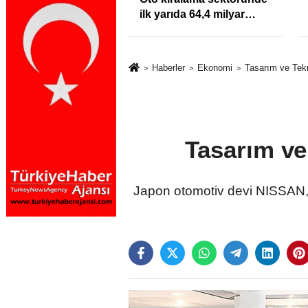
klığı Kısacında:
ilk yarıda 64,4 milyar
Sektörde
TL'lik araç yatırımı
rdato Fırtınası
Haberler
Ekonomi
Tasarım ve Tekn
Tasarım ve
Japon otomotiv devi NISSAN, 