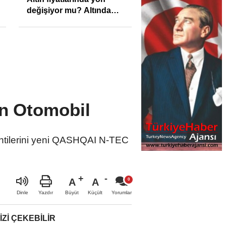
değişiyor mu? Altında
son görünüm!
an Otomobil
entilerini yeni QASHQAI N-TEC
A
A
Büyüt
Küçült
Dinle
Yazdır
Yorumlar
IZI ÇEKEBILIR