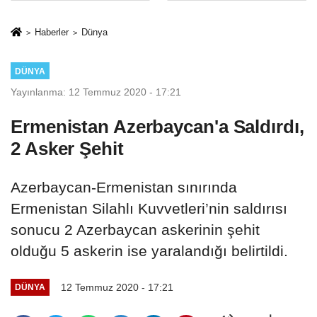
sivil gözleri
%50,49 olarak
izmariti
açıkladı
Haberler
Dünya
affetmeyecek
DÜNYA
Yayınlanma: 12 Temmuz 2020 - 17:21
Ermenistan Azerbaycan'a Saldırdı,
2 Asker Şehit
Azerbaycan-Ermenistan sınırında
Ermenistan Silahlı Kuvvetleri’nin saldırısı
sonucu 2 Azerbaycan askerinin şehit
olduğu 5 askerin ise yaralandığı belirtildi.
12 Temmuz 2020 - 17:21
DÜNYA