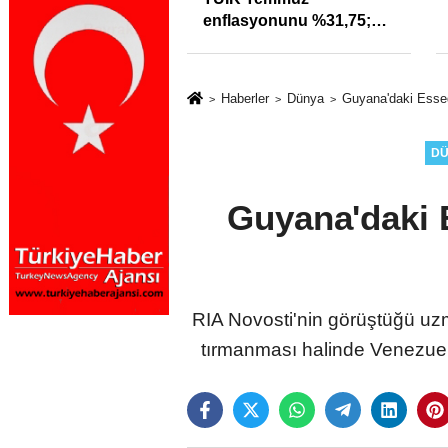
ra uyarı: Trafiğin
enflasyonunu %31,75;
özleri izmariti
ENAG %50,49 olarak
meyecek
açıkladı
Haberler
Dünya
Guyana'daki Esseq
D
Guyana'daki 
RIA Novosti'nin görüştüğü uzm
tırmanması halinde Venezuela