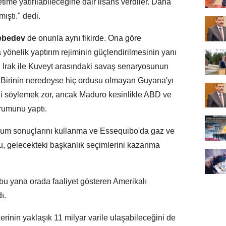
time yatırılabileceğine dair lisans verdiler. Daha
ıştı." dedi.
Lebedev
de onunla aynı fikirde. Ona göre
önelik yaptırım rejiminin güçlendirilmesinin yanı
n Irak ile Kuveyt arasındaki savaş senaryosunun
, "Birinin neredeyse hiç ordusu olmayan Guyana'yı
i söylemek zor, ancak Maduro kesinlikle ABD ve
rumunu yaptı.
um sonuçlarını kullanma ve Essequibo'da gaz ve
su, gelecekteki başkanlık seçimlerini kazanma
bu yana orada faaliyet gösteren Amerikalı
ı.
erinin yaklaşık 11 milyar varile ulaşabileceğini de