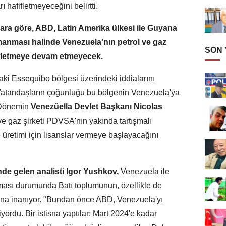
 hafifletmeyeceğini belirtti.
ra göre, ABD, Latin Amerika ülkesi ile Guyana
manması halinde Venezuela'nın petrol ve gaz
SON
fifletmeye devam etmeyecek.
i Essequibo bölgesi üzerindeki iddialarını
 Vatandaşların çoğunluğu bu bölgenin Venezuela'ya
. Dönemin
Venezüella Devlet Başkanı Nicolas
ve gaz şirketi PDVSA'nın yakında tartışmalı
üretimi için lisanslar vermeye başlayacağını
önde gelen analisti Igor Yushkov,
Venezuela ile
ması durumunda Batı toplumunun, özellikle de
na inanıyor. "Bundan önce ABD, Venezuela'yı
ordu. Bir istisna yaptılar: Mart 2024'e kadar