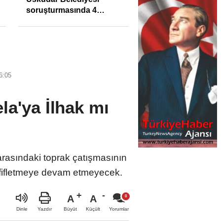
soruşturmasında 4
tutuklama
6:05
a'ya İlhak mı
arasındaki toprak çatışmasının
hafifletmeye devam etmeyecek.
A
A
Büyüt
Küçült
Dinle
Yazdır
Yorumlar