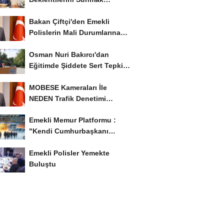
İstiyor..!
Bakan Çiftçi'den Emekli
Polislerin Mali Durumlarına
İyileştirme İstedi...
Osman Nuri Bakırcı'dan
Eğitimde Şiddete Sert Tepki:
'Eğitim Ailede...
MOBESE Kameraları İle
NEDEN Trafik Denetimi
Yapılmaz ?
Emekli Memur Platformu :
"Kendi Cumhurbaşkanı
Adayımızı Belirleyeceğiz..!...
Emekli Polisler Yemekte
Buluştu