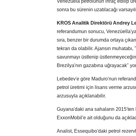
Venezuela petrolünün ihraç edilip üre
sonra bu sürenin uzatılacağı varsayılm
KROS Analitik Direktörü Andrey 
referandumun sonucu, Venezüella'ya y
sıra, benzer bir durumda ortaya çıka
tekrarı da olabilir. Ajansın muhatabı
savunmayı üstlenip üstlenmeyeceğin
Brezilya'nın gazabına uğrayacak" yo
Lebedev'e göre Maduro'nun referand
petrol üretimi için lisans verme arzu
arzusuyla açıklanabilir.
Guyana'daki ana sahaların 2015'ten 
ExxonMobil'e ait olduğunu da açıklad
Analist, Essequibo'daki petrol rezervl