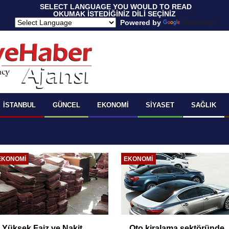
 SELECT LANGUAGE YOU WOULD TO READ 
OKUMAK İSTEDİĞİNİZ DİLİ SEÇİNİZ
  Powered by 
Translate
İSTANBUL
GÜNCEL
EKONOMI
SIYASET
SAĞLIK
EKONOMI
EKONOMI
Yüksek Faiz ve Nakit
Oto kiralama sektöründe