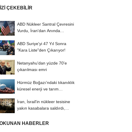
IZI ÇEKEBILIR
ABD Nükleer Santral Çevresini
Vurdu, İran'dan Anında
Misilleme Geldi!
ABD Suriye'yi 47 Yıl Sonra
"Kara Liste"den Çıkarıyor!
Netanyahu'dan yüzde 70'e
çıkarılması emri
Hürmüz Boğazı'ndaki tıkanıklık
küresel enerji ve tarım
üretimini...
İran, İsrail'in nükleer tesisine
yakın kasabalara saldırdı,
100'den...
 OKUNAN HABERLER