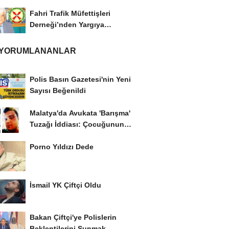
Fahri Trafik Müfettişleri
Derneği’nden Yargıya
İtiraz: ‘Delilsizlik...
 YORUMLANANLAR
Polis Basın Gazetesi'nin Yeni
Sayısı Beğenildi
Malatya'da Avukata 'Barışma'
Tuzağı İddiası: Çocuğunun
Gözü...
Porno Yıldızı Dede
İsmail YK Çiftçi Oldu
Bakan Çiftçi'ye Polislerin
Beklentilerini Sunmak