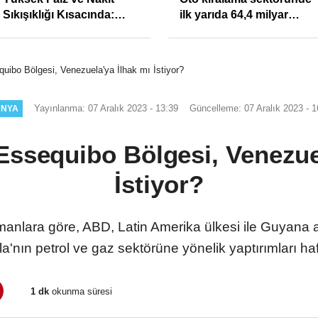
Sıkışıklığı Kısacında:
ilk yarıda 64,4 milyar
Reel Sektörde
TL'lik araç yatırımı
Konkordato Fırtınası
uibo Bölgesi, Venezuela'ya İlhak mı İstiyor?
Yayınlanma: 07 Aralık 2023 - 13:39
Güncelleme: 07 Aralık 2023 - 1
ÜNYA
Essequibo Bölgesi, Venezuel
İstiyor?
anlara göre, ABD, Latin Amerika ülkesi ile Guyana 
'nın petrol ve gaz sektörüne yönelik yaptırımları 
1 dk
okunma süresi