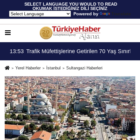
 SELECT LANGUAGE YOU WOULD TO READ 
OKUMAK İSTEDİĞİNİZ DİLİ SEÇİNİZ
  Powered by 
Translate
Sınırlaması Adil Mi..?
13:53
Trafik Müfettişlerine Getirilen 70 Yaş Sınırlama
Yerel Haberler
İstanbul
Sultangazi Haberleri