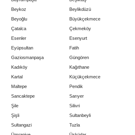
Beykoz
Beylikdüzü
Beyoğlu
Büyükçekmece
Çatalca
Çekmeköy
Esenler
Esenyurt
Eyüpsultan
Fatih
Gaziosmanpaşa
Güngören
Kadıköy
Kağıthane
Kartal
Küçükçekmece
Maltepe
Pendik
Sancaktepe
Sarıyer
Şile
Silivri
Şişli
Sultanbeyli
Sultangazi
Tuzla
Ümraniye
Üsküdar