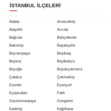
İSTANBUL İLÇELERI
Adalar
Arnavutköy
Ataşehir
Avcılar
Bağcılar
Bahçelievler
Bakırköy
Başakşehir
Bayrampaşa
Beşiktaş
Beykoz
Beylikdüzü
Beyoğlu
Büyükçekmece
Çatalca
Çekmeköy
Esenler
Esenyurt
Eyüpsultan
Fatih
Gaziosmanpaşa
Güngören
Kadıköy
Kağıthane