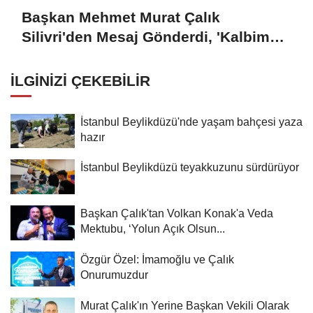
Başkan Mehmet Murat Çalık
Silivri'den Mesaj Gönderdi, 'Kalbim
Beylikdüzü'nde Atıyor'
İLGINIZI ÇEKEBILIR
İstanbul Beylikdüzü'nde yaşam bahçesi yaza
hazır
İstanbul Beylikdüzü teyakkuzunu sürdürüyor
Başkan Çalık'tan Volkan Konak'a Veda
Mektubu, ‘Yolun Açık Olsun...
Özgür Özel: İmamoğlu ve Çalık
Onurumuzdur
Murat Çalık'ın Yerine Başkan Vekili Olarak