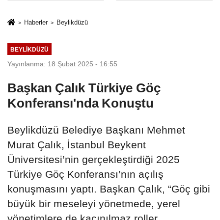
İkinci Cumhuriyet
sivil gözleri
ve İhanet
izmariti
Haberler
Beylikdüzü
Belgesidir!'
affetmeyecek
BEYLIKDÜZÜ
Yayınlanma: 18 Şubat 2025 - 16:55
Başkan Çalık Türkiye Göç
Konferansı'nda Konuştu
Beylikdüzü Belediye Başkanı Mehmet
Murat Çalık, İstanbul Beykent
Üniversitesi’nin gerçekleştirdiği 2025
Türkiye Göç Konferansı’nın açılış
konuşmasını yaptı. Başkan Çalık, “Göç gibi
büyük bir meseleyi yönetmede, yerel
yönetimlere de kaçınılmaz roller