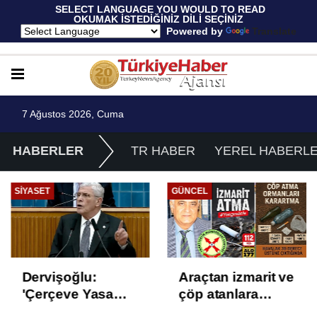
 SELECT LANGUAGE YOU WOULD TO READ 
OKUMAK İSTEDİĞİNİZ DİLİ SEÇİNİZ
  Powered by 
Translate
7 Ağustos 2026, Cuma
HABERLER
TR HABER
YEREL HABERL
SIYASET
GÜNCEL
Dervişoğlu:
Araçtan izmarit ve
'Çerçeve Yasa
çöp atanlara
Çözüm Değil,
uyarı: Trafiğin