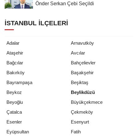
Önder Serkan Çebi Seçildi
İSTANBUL İLÇELERI
Adalar
Arnavutköy
Ataşehir
Avcılar
Bağcılar
Bahçelievler
Bakırköy
Başakşehir
Bayrampaşa
Beşiktaş
Beykoz
Beylikdüzü
Beyoğlu
Büyükçekmece
Çatalca
Çekmeköy
Esenler
Esenyurt
Eyüpsultan
Fatih