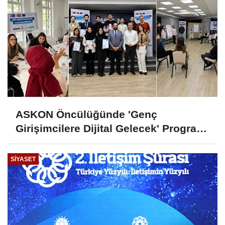
ASKON Öncülüğünde 'Genç
Girişimcilere Dijital Gelecek' Programı
Tamamlandı
SIYASET