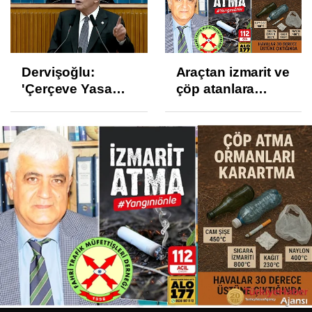
Araçtan izmarit ve
TÜİK Temmuz
çöp atanlara
enflasyonunu
uyarı: Trafiğin
%31,75; ENAG
sivil gözleri
%50,49 olarak
izmariti
açıkladı
affetmeyecek