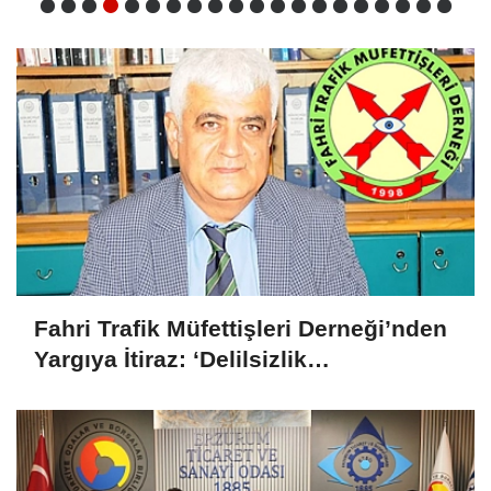
Fahri Trafik Müfettişleri Derneği’nden
Yargıya İtiraz: ‘Delilsizlik
Gerekçesiyle Ceza İptali
Hukuksuzdur’