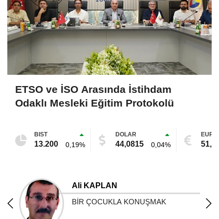
ETSO ve İSO Arasında İstihdam
Odaklı Mesleki Eğitim Protokolü
BIST
DOLAR
EURO
13.200
44,0815
51,0
0,19%
0,04%
Selami OĞUZ
İslam ve kadın- VII - *Asya kıtasındaki
ülkeler