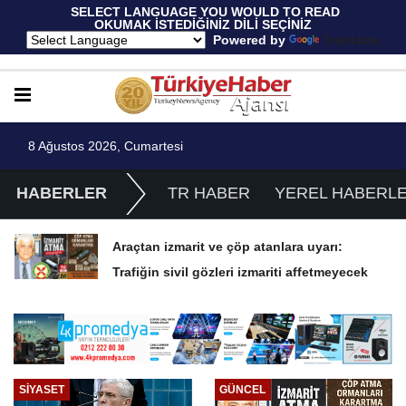
 SELECT LANGUAGE YOU WOULD TO READ 
OKUMAK İSTEDİĞİNİZ DİLİ SEÇİNİZ
  Powered by 
Translate
8 Ağustos 2026, Cumartesi
HABERLER
TR HABER
YEREL HABERL
TÜİK Temmuz enflasyonunu %31,75;
ENAG %50,49 olarak açıkladı
GÜNCEL
EKONOMI