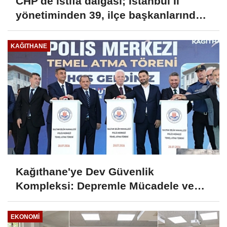
CHP'de istifa dalgası; İstanbul İl
yönetiminden 39, ilçe başkanlarından
36 kişi ayrıldı!
KAĞITHANE
Kağıthane'ye Dev Güvenlik
Kompleksi: Depremle Mücadele ve
Huzur İçin Tarihi Adım!
EKONOMI