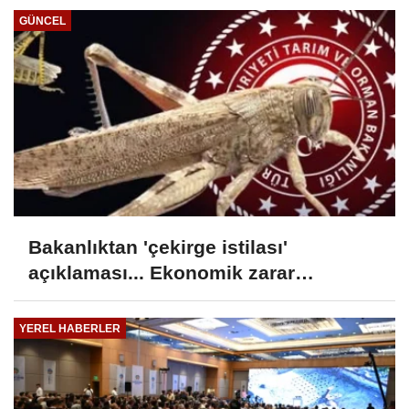
GÜNCEL
Bakanlıktan 'çekirge istilası'
açıklaması... Ekonomik zarar
oluşturan popülasyon yok
YEREL HABERLER