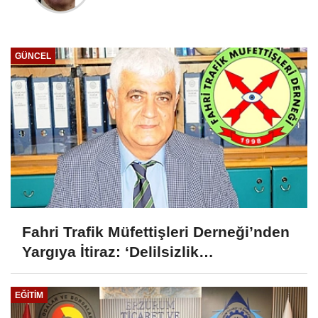
GÜNCEL
Fahri Trafik Müfettişleri Derneği’nden
Yargıya İtiraz: ‘Delilsizlik
Gerekçesiyle Ceza İptali
Hukuksuzdur’
EĞITIM