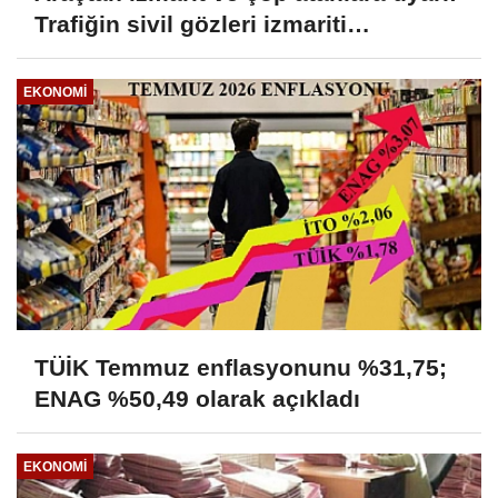
Trafiğin sivil gözleri izmariti
affetmeyecek
EKONOMI
TÜİK Temmuz enflasyonunu %31,75;
ENAG %50,49 olarak açıkladı
EKONOMI