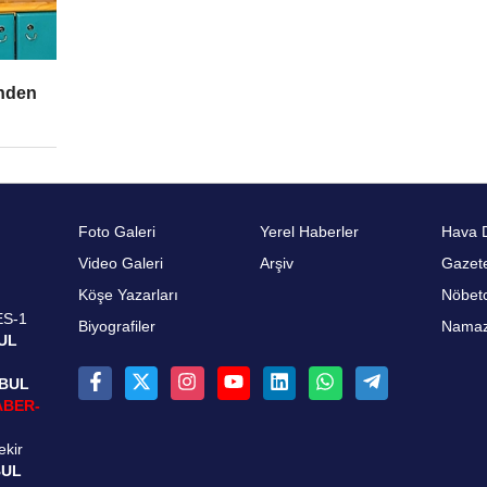
’nden
Foto Galeri
Yerel Haberler
Hava 
Video Galeri
Arşiv
Gazete
Köşe Yazarları
Nöbetc
ES-1
Biyografiler
Namaz 
UL
NBUL
ABER-
ekir
BUL