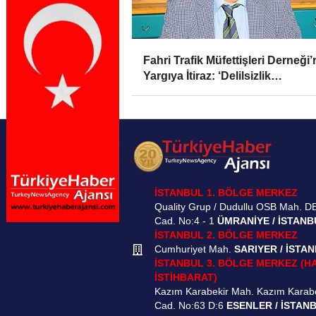
Fahri Trafik Müfettişleri Derneği
Yargıya İtiraz: ‘Delilsizlik
Gerekçesiyle Ceza İptali
Hukuksuzdur’
İSTANBUL 1. BÖLGE MERKEZ
Quality Grup / Dudullu OSB Mah. D
Cad. No:4 - 1
ÜMRANİYE / İSTANB
İSTANBUL 2. BÖLGE MERKEZ
Cumhuriyet Mah.
SARIYER / İSTA
İSTANBUL 3. BÖLGE MERKEZ (H
İSTİHBARAT)
Kazım Karabekir Mah. Kazım Karab
Cad. No:63 D:6
ESENLER / İSTAN