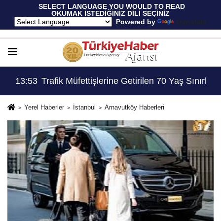
 SELECT LANGUAGE YOU WOULD TO READ 
OKUMAK İSTEDİĞİNİZ DİLİ SEÇİNİZ
  Powered by 
Translate
Ev Hapsi, 2 Milyon Lira Ceza..!
13:53
Trafik Müfettişlerine Getirilen 70 Yaş Sınırlama
14:
Yerel Haberler
İstanbul
Arnavutköy Haberleri