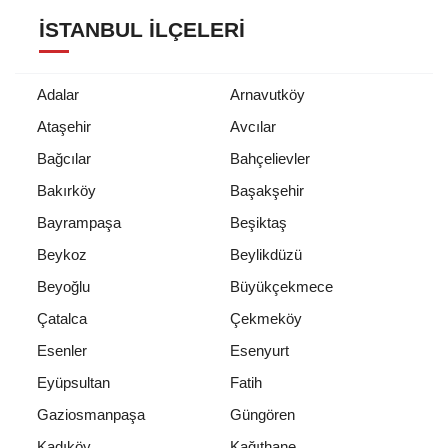
İSTANBUL İLÇELERI
Adalar
Arnavutköy
Ataşehir
Avcılar
Bağcılar
Bahçelievler
Bakırköy
Başakşehir
Bayrampaşa
Beşiktaş
Beykoz
Beylikdüzü
Beyoğlu
Büyükçekmece
Çatalca
Çekmeköy
Esenler
Esenyurt
Eyüpsultan
Fatih
Gaziosmanpaşa
Güngören
Kadıköy
Kağıthane