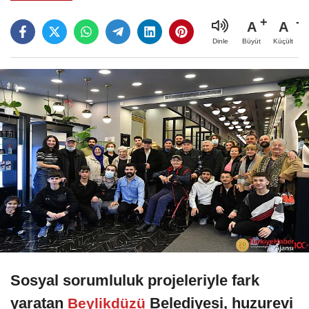
A
A
Büyüt
Küçült
Dinle
Sosyal sorumluluk projeleriyle fark
yaratan
Belediyesi, huzurevi
Beylikdüzü