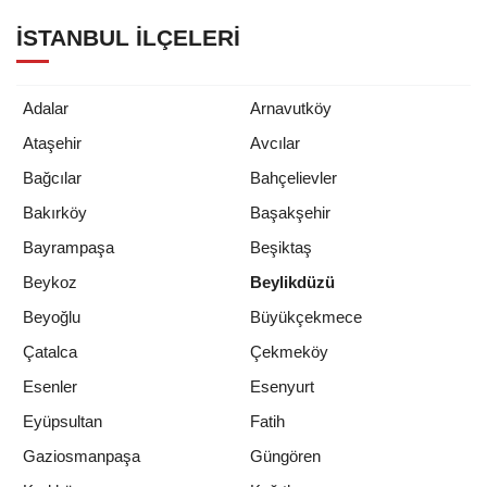
İSTANBUL İLÇELERI
Adalar
Arnavutköy
Ataşehir
Avcılar
Bağcılar
Bahçelievler
Bakırköy
Başakşehir
Bayrampaşa
Beşiktaş
Beykoz
Beylikdüzü
Beyoğlu
Büyükçekmece
Çatalca
Çekmeköy
Esenler
Esenyurt
Eyüpsultan
Fatih
Gaziosmanpaşa
Güngören