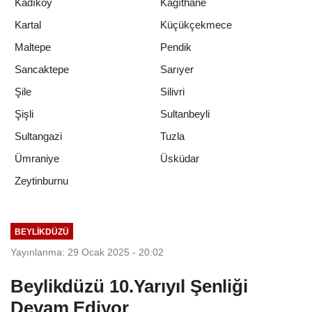
Kadıköy
Kağıthane
Kartal
Küçükçekmece
Maltepe
Pendik
Sancaktepe
Sarıyer
Şile
Silivri
Şişli
Sultanbeyli
Sultangazi
Tuzla
Ümraniye
Üsküdar
Zeytinburnu
BEYLIKDÜZÜ
Yayınlanma: 29 Ocak 2025 - 20:02
Beylikdüzü 10.Yarıyıl Şenliği
Devam Ediyor