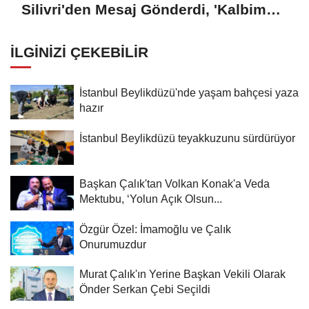
Silivri'den Mesaj Gönderdi, 'Kalbim
Beylikdüzü'nde Atıyor'
İLGINIZI ÇEKEBILIR
İstanbul Beylikdüzü'nde yaşam bahçesi yaza
hazır
İstanbul Beylikdüzü teyakkuzunu sürdürüyor
Başkan Çalık'tan Volkan Konak'a Veda
Mektubu, ‘Yolun Açık Olsun...
Özgür Özel: İmamoğlu ve Çalık
Onurumuzdur
Murat Çalık'ın Yerine Başkan Vekili Olarak
Önder Serkan Çebi Seçildi