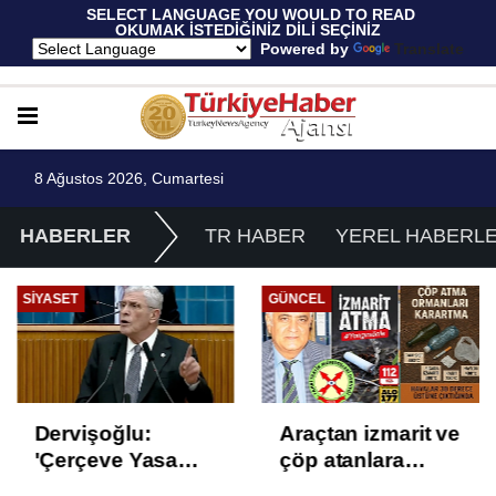
 SELECT LANGUAGE YOU WOULD TO READ 
OKUMAK İSTEDİĞİNİZ DİLİ SEÇİNİZ
  Powered by 
Translate
8 Ağustos 2026, Cumartesi
HABERLER
TR HABER
YEREL HABERL
GÜNCEL
EKONOMI
Araçtan izmarit ve
TÜİK Temmuz
çöp atanlara
enflasyonunu
uyarı: Trafiğin
%31,75; ENAG