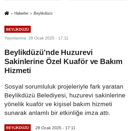
sivil gözleri
%50,49 olarak
izmariti
açıkladı
Haberler
Beylikdüzü
affetmeyecek
BEYLIKDÜZÜ
Yayınlanma: 28 Ocak 2025 - 17:11
Beylikdüzü'nde Huzurevi
Sakinlerine Özel Kuaför ve Bakım
Hizmeti
Sosyal sorumluluk projeleriyle fark yaratan
Beylikdüzü Belediyesi, huzurevi sakinlerine
yönelik kuaför ve kişisel bakım hizmeti
sunarak anlamlı bir etkinliğe imza attı.
28 Ocak 2025 - 17:11
BEYLIKDÜZÜ