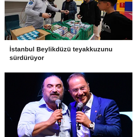
İstanbul Beylikdüzü teyakkuzunu
sürdürüyor