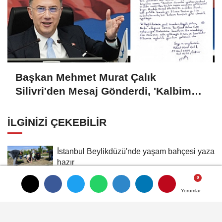
Başkan Mehmet Murat Çalık
Silivri'den Mesaj Gönderdi, 'Kalbim
Beylikdüzü'nde Atıyor'
İLGINIZI ÇEKEBILIR
İstanbul Beylikdüzü'nde yaşam bahçesi yaza
hazır
İstanbul Beylikdüzü teyakkuzunu sürdürüyor
Yorumlar
Yorumlar
Yorumlar
Başkan Çalık'tan Volkan Konak'a Veda