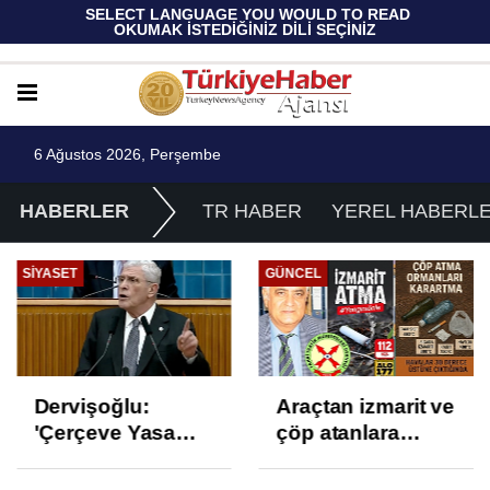
 SELECT LANGUAGE YOU WOULD TO READ 
OKUMAK İSTEDİĞİNİZ DİLİ SEÇİNİZ
6 Ağustos 2026, Perşembe
HABERLER
TR HABER
YEREL HABERL
SIYASET
GÜNCEL
Dervişoğlu:
Araçtan izmarit ve
'Çerçeve Yasa
çöp atanlara
Çözüm Değil,
uyarı: Trafiğin
İkinci Cumhuriyet
sivil gözleri