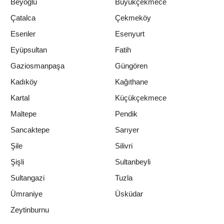
Beyoğlu
Büyükçekmece
Çatalca
Çekmeköy
Esenler
Esenyurt
Eyüpsultan
Fatih
Gaziosmanpaşa
Güngören
Kadıköy
Kağıthane
Kartal
Küçükçekmece
Maltepe
Pendik
Sancaktepe
Sarıyer
Şile
Silivri
Şişli
Sultanbeyli
Sultangazi
Tuzla
Ümraniye
Üsküdar
Zeytinburnu