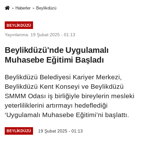
ve İhanet
izmariti
Haberler
Beylikdüzü
Belgesidir!'
affetmeyecek
BEYLIKDÜZÜ
Yayınlanma: 19 Şubat 2025 - 01:13
Beylikdüzü'nde Uygulamalı
Muhasebe Eğitimi Başladı
Beylikdüzü Belediyesi Kariyer Merkezi,
Beylikdüzü Kent Konseyi ve Beylikdüzü
SMMM Odası iş birliğiyle bireylerin mesleki
yeterliliklerini artırmayı hedeflediği
‘Uygulamalı Muhasebe Eğitimi’ni başlattı.
19 Şubat 2025 - 01:13
BEYLIKDÜZÜ