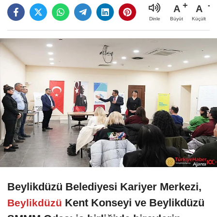
A
A
Büyüt
Küçült
Dinle
Beylikdüzü Belediyesi Kariyer Merkezi,
Kent Konseyi ve Beylikdüzü
Beylikdüzü