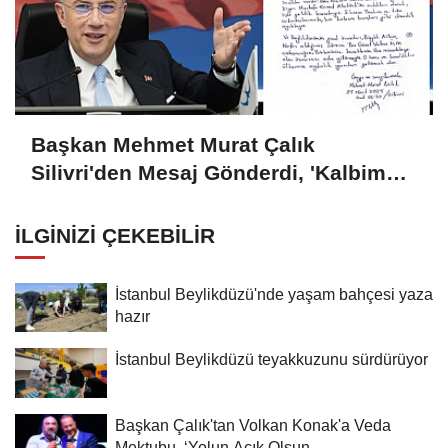
Başkan Mehmet Murat Çalık
Silivri'den Mesaj Gönderdi, 'Kalbim
Beylikdüzü'nde Atıyor'
İLGINIZI ÇEKEBILIR
İstanbul Beylikdüzü'nde yaşam bahçesi yaza
hazır
İstanbul Beylikdüzü teyakkuzunu sürdürüyor
Başkan Çalık'tan Volkan Konak'a Veda
Mektubu, ‘Yolun Açık Olsun...