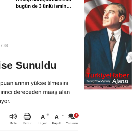
bugün de 3 ünlü ismin
bilgisine başvuruldu!
17:38
lise Sunuldu
 puanlarının yükseltilmesini
birinci dereceden maaş alan
üyor.
A
A
Büyüt
Küçült
Dinle
Yazdır
Yorumlar