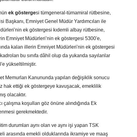
'nün
ek gösterge
si tümgeneral-tümamiral rütbesine,
i Başkanı, Emniyet Genel Müdür Yardımcıları ile
ürleri'nin ek göstergesi kıdemli albay rütbesine,
rin Emniyet Müdürleri’nin ek göstergesi 5300'e,
şında kalan illerin Emniyet Müdürleri'nin ek göstergesi
kadroları bu sınıfa dâhil olup da yukarıda sayılanlar
e yükseltilmiştir.
et Memurları Kanununda yapılan değişiklik sonucu
z hak ettiği ek göstergeye kavuşacak, emeklilik
mış olacaktır.
ıcı çalışma koşulları göz önüne alındığında Ek
lenmesi gerekmektedir.
ğitim durumları aynı olan ve aynı işi yapan TSK
oneli arasında emekli olduklarında ikramiye ve maaş