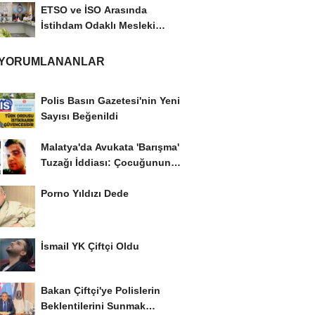
ETSO ve İSO Arasında
İstihdam Odaklı Mesleki
Eğitim Protokolü
 YORUMLANANLAR
Polis Basın Gazetesi'nin Yeni
Sayısı Beğenildi
Malatya'da Avukata 'Barışma'
Tuzağı İddiası: Çocuğunun
Gözü...
Porno Yıldızı Dede
İsmail YK Çiftçi Oldu
Bakan Çiftçi'ye Polislerin
Beklentilerini Sunmak