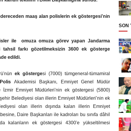
ci dereceden maaş alan polislerin ek göstergesi'nin
SON
polisler ile omuza omuza görev yapan Jandarma
i tahsil farkı gözetilmeksizin 3600 ek gösterge
de edildi.
ürü'nün
ek gösterge
si (7000) tümgeneral-tümamiral
Polis
Akademisi Başkanı, Emniyet Genel Müdür
ve İzmir Emniyet Müdürleri'nin ek göstergesi (5800)
şehir Belediyesi olan illerin Emniyet Müdürleri’nin ek
diyesi olan illerin dışında kalan illerin Emniyet
besine, Daire Başkanları ile kadroları bu sınıfa dâhil
da kalanların ek göstergesi 4300'e yükseltilmesi