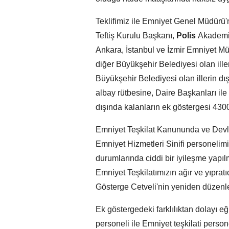
Teklifimiz ile Emniyet Genel Müdürü
Teftiş Kurulu Başkanı,
Polis
Akademis
Ankara, İstanbul ve İzmir Emniyet Müd
diğer Büyükşehir Belediyesi olan ille
Büyükşehir Belediyesi olan illerin dı
albay rütbesine, Daire Başkanları ile 
dışında kalanların ek göstergesi 4300'
Emniyet Teşkilat Kanununda ve Devl
Emniyet Hizmetleri Sinifi personelimi
durumlarında ciddi bir iyileşme yapıl
Emniyet Teşkilatımızın ağır ve yıprat
Gösterge Cetveli'nin yeniden düzen
Ek göstergedeki farklılıktan dolayı e
personeli ile Emniyet teşkilati pers