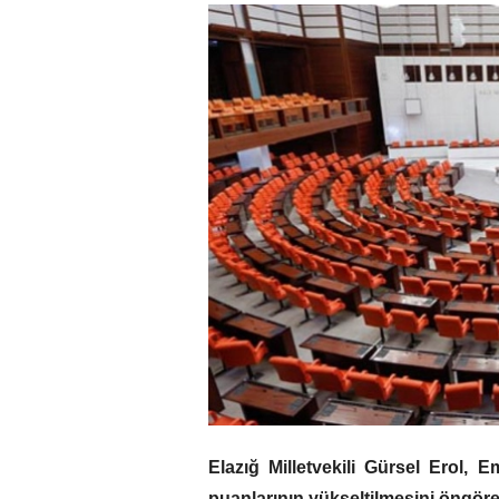
Elazığ Milletvekili Gürsel Erol, E
puanlarının yükseltilmesini öngör