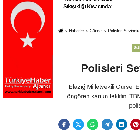
syonunu %31,75;
Sıkışıklığı Kısacında:
%50,49 olarak
Reel Sektörde
dı
Konkordato Fırtınası
Haberler
Güncel
Polisleri Sevindi
GÜ
Polisleri S
Elazığ Milletvekili Gürsel 
öngören kanun teklifini TB
poli