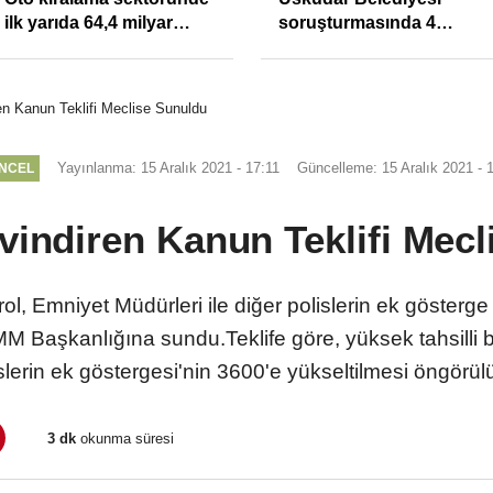
ilk yarıda 64,4 milyar
soruşturmasında 4
TL'lik araç yatırımı
tutuklama
ren Kanun Teklifi Meclise Sunuldu
Yayınlanma: 15 Aralık 2021 - 17:11
Güncelleme: 15 Aralık 2021 - 
NCEL
evindiren Kanun Teklifi Mec
Erol, Emniyet Müdürleri ile diğer polislerin ek gösterge
MM Başkanlığına sundu.Teklife göre, yüksek tahsilli 
slerin ek göstergesi'nin 3600'e yükseltilmesi öngörül
3 dk
okunma süresi