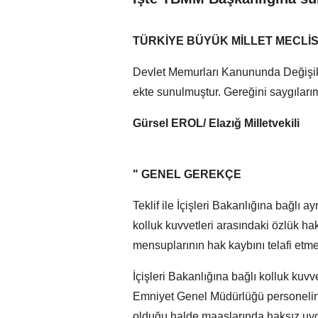
TÜRKİYE BÜYÜK MİLLET MECLİ
Devlet Memurları Kanununda Değişikl
ekte sunulmuştur. Gereğini saygıları
Gürsel EROL/ Elazığ Milletvekili
" GENEL GEREKÇE
Teklif ile İçişleri Bakanlığına bağlı 
kolluk kuvvetleri arasındaki özlük ha
mensuplarının hak kaybını telafi etme
İçişleri Bakanlığına bağlı kolluk kuv
Emniyet Genel Müdürlüğü personelinin
olduğu halde maaşlarında haksız uy