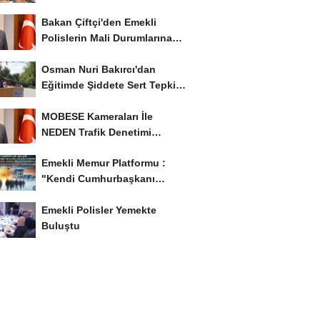
İstiyor..!
Bakan Çiftçi'den Emekli
Polislerin Mali Durumlarına
İyileştirme İstedi...
Osman Nuri Bakırcı'dan
Eğitimde Şiddete Sert Tepki:
'Eğitim Ailede...
MOBESE Kameraları İle
NEDEN Trafik Denetimi
Yapılmaz ?
Emekli Memur Platformu :
"Kendi Cumhurbaşkanı
Adayımızı Belirleyeceğiz..!...
Emekli Polisler Yemekte
Buluştu