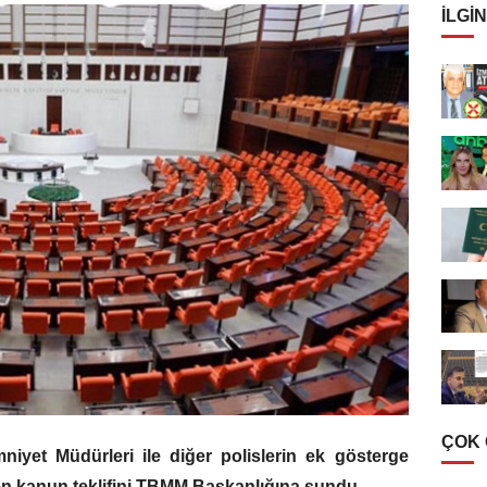
İLGIN
ÇOK
mniyet Müdürleri ile diğer polislerin ek gösterge
en kanun teklifini TBMM Başkanlığına sundu.