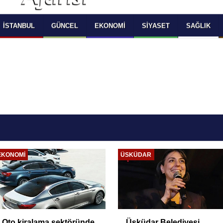
 SELECT LANGUAGE YOU WOULD TO READ 
OKUMAK İSTEDİĞİNİZ DİLİ SEÇİNİZ
  Powered by 
Translate
İSTANBUL
GÜNCEL
EKONOMI
SIYASET
SAĞLIK
EKONOMI
ÜSKÜDAR
Oto kiralama sektöründe
Üsküdar Belediyesi