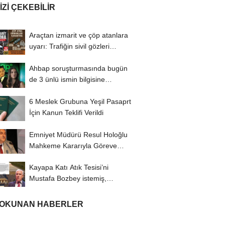
IZI ÇEKEBILIR
Araçtan izmarit ve çöp atanlara
uyarı: Trafiğin sivil gözleri
izmariti...
Ahbap soruşturmasında bugün
de 3 ünlü ismin bilgisine
başvuruldu!
6 Meslek Grubuna Yeşil Pasaprt
İçin Kanun Teklifi Verildi
Emniyet Müdürü Resul Holoğlu
Mahkeme Kararıyla Göreve
Döndü..!
Kayapa Katı Atık Tesisi’ni
Mustafa Bozbey istemiş,
CHP’liler karşı...
 OKUNAN HABERLER