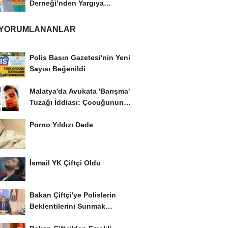
Derneği’nden Yargıya
İtiraz: ‘Delilsizlik...
 YORUMLANANLAR
Polis Basın Gazetesi'nin Yeni
Sayısı Beğenildi
Malatya'da Avukata 'Barışma'
Tuzağı İddiası: Çocuğunun
Gözü...
Porno Yıldızı Dede
İsmail YK Çiftçi Oldu
Bakan Çiftçi'ye Polislerin
Beklentilerini Sunmak
İstiyor..!