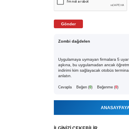
Gönder
Zombi dağdelen
Uygulamaya uymayan firmalara 5 uyarma
aşkına, bu uygulamadan ancak öğretmen
indirimi kim sağlayacak otobüs termina
anlatın.
Cevapla
Beğen (
0
)
Beğenme (
0
)
ANASAYFAYA 
İLGINIZI ÇEKEBILIR