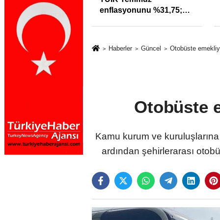
ra uyarı: Trafiğin
enflasyonunu %31,75;
özleri izmariti
ENAG %50,49 olarak
meyecek
açıkladı
Haberler
Güncel
Otobüste emekliye
Otobüste e
Kamu kurum ve kuruluşlarına 
ardından şehirlerarası otob