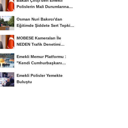
Bakan Çiftçi'den Emekli
Polislerin Mali Durumlarına
İyileştirme İstedi...
Osman Nuri Bakırcı'dan
Eğitimde Şiddete Sert Tepki:
'Eğitim Ailede...
MOBESE Kameraları İle
NEDEN Trafik Denetimi
Yapılmaz ?
Emekli Memur Platformu :
"Kendi Cumhurbaşkanı
Adayımızı Belirleyeceğiz..!...
Emekli Polisler Yemekte
Buluştu