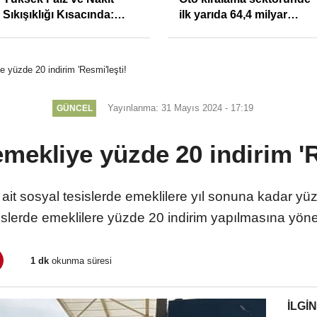
Sıkışıklığı Kısacında:
ilk yarıda 64,4 milyar
Reel Sektörde
TL'lik araç yatırımı
Konkordato Fırtınası
 yüzde 20 indirim 'Resmi'leşti!
Yayınlanma: 31 Mayıs 2024 - 17:19
GÜNCEL
mekliye yüzde 20 indirim 'R
ait sosyal tesislerde emeklilere yıl sonuna kadar yü
üslerde emeklilere yüzde 20 indirim yapılmasına yöne
1 dk
okunma süresi
İLGIN