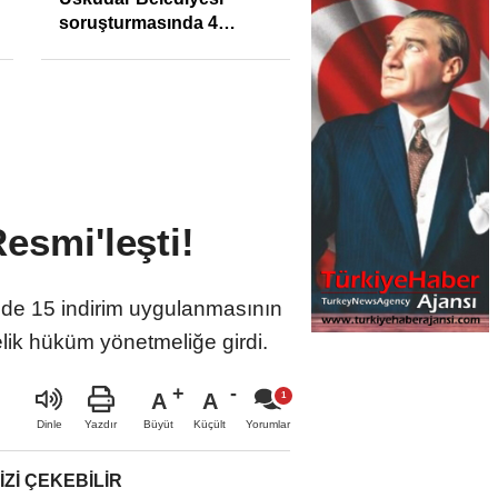
soruşturmasında 4
tutuklama
esmi'leşti!
zde 15 indirim uygulanmasının
lik hüküm yönetmeliğe girdi.
A
A
Büyüt
Küçült
Dinle
Yazdır
Yorumlar
IZI ÇEKEBILIR