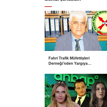
Fahri Trafik Müfettişleri
Derneği’nden Yargıya
İtiraz: ‘Delilsizlik Gerekçesiyle C
İptali Hukuksuzdur’