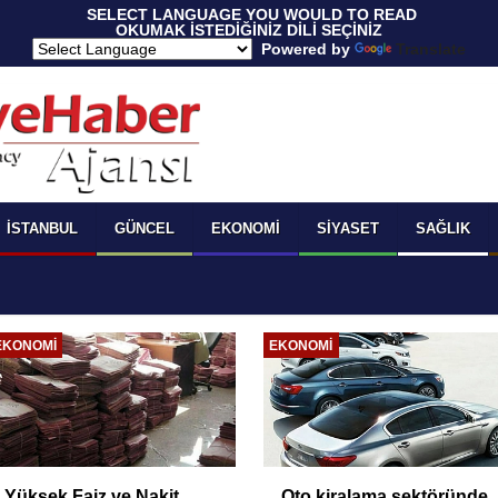
 SELECT LANGUAGE YOU WOULD TO READ 
OKUMAK İSTEDİĞİNİZ DİLİ SEÇİNİZ
  Powered by 
Translate
İSTANBUL
GÜNCEL
EKONOMI
SIYASET
SAĞLIK
EKONOMI
EKONOMI
Yüksek Faiz ve Nakit
Oto kiralama sektöründe