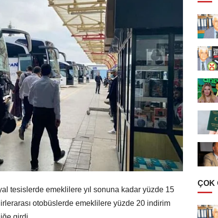
ÇOK
al tesislerde emeklilere yıl sonuna kadar yüzde 15
rlerarası otobüslerde emeklilere yüzde 20 indirim
ğe girdi.