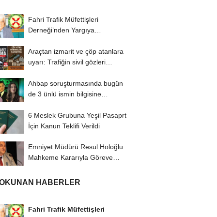
Fahri Trafik Müfettişleri
Derneği’nden Yargıya
İtiraz: ‘Delilsizlik...
Araçtan izmarit ve çöp atanlara
uyarı: Trafiğin sivil gözleri
izmariti...
Ahbap soruşturmasında bugün
de 3 ünlü ismin bilgisine
başvuruldu!
6 Meslek Grubuna Yeşil Pasaprt
İçin Kanun Teklifi Verildi
Emniyet Müdürü Resul Holoğlu
Mahkeme Kararıyla Göreve
Döndü..!
 OKUNAN HABERLER
Fahri Trafik Müfettişleri