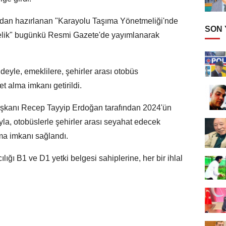
ından hazırlanan "Karayolu Taşıma Yönetmeliği'nde
SON
elik" bugünkü Resmi Gazete'de yayımlanarak
deyle, emeklilere, şehirler arası otobüs
t alma imkanı getirildi.
kanı Recep Tayyip Erdoğan tarafından 2024'ün
ıyla, otobüslerle şehirler arası seyahat edecek
lma imkanı sağlandı.
ğı B1 ve D1 yetki belgesi sahiplerine, her bir ihlal