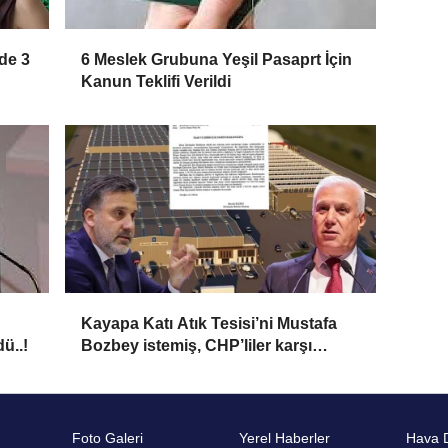
de 3
6 Meslek Grubuna Yeşil Pasaprt İçin
Kanun Teklifi Verildi
Kayapa Katı Atık Tesisi’ni Mustafa
ü..!
Bozbey istemiş, CHP’liler karşı
çıkıyor!
Yayınlanma: 31 Mayıs 2024 - 17:19
GÜNCEL