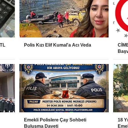
 TL
Polis Kızı Elif Kumal'a Acı Veda
CİME
Başv
Emekli Polislere Çay Sohbeti
18 Y
Buluşma Daveti
Emek