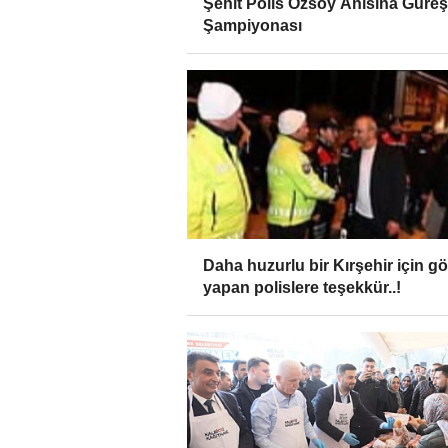
Şehit Polis Özsoy Anısına Güreş
Şampiyonası
Daha huzurlu bir Kırşehir için g
yapan polislere teşekkür..!