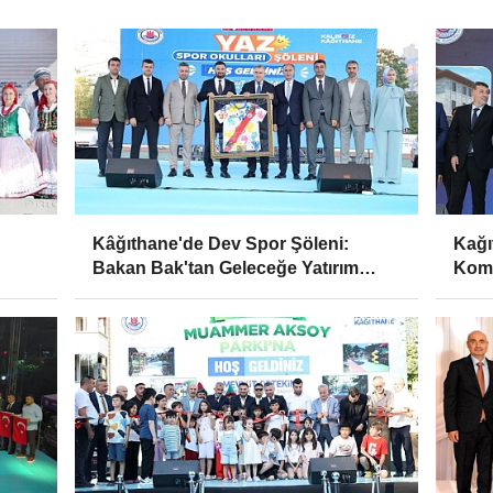
Kâğıthane'de Dev Spor Şöleni:
Kağı
Bakan Bak'tan Geleceğe Yatırım
Komp
Vurgusu
Huzu