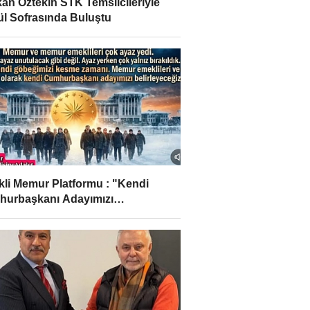
an Öztekin STK Temsilcileriyle
l Sofrasında Buluştu
li Memur Platformu : "Kendi
urbaşkanı Adayımızı
leyeceğiz..! "