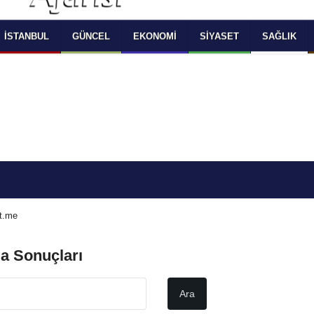
 SELECT LANGUAGE YOU WOULD TO READ 
OKUMAK İSTEDİĞİNİZ DİLİ SEÇİNİZ
  Powered by 
Translate
İSTANBUL
GÜNCEL
EKONOMI
SIYASET
SAĞLIK
/t.me
a Sonuçları