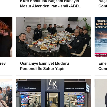
Küre Enstitüsü Başkanı Hüseyin
Başk
Mesut Alver'den İran -İsrail -ABD
Gönü
Krizine Yorum
örev
Osmaniye Emniyet Müdürü
Emek
Personeli İle Sahur Yaptı
Cumh
Belir