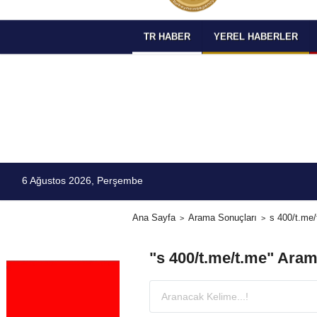
TR HABER
YEREL HABERLER
6 Ağustos 2026, Perşembe
Ana Sayfa
Arama Sonuçları
s 400/t.me
"s 400/t.me/t.me" Aram