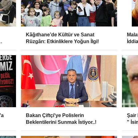
Kâğıthane’de Kültür ve Sanat
Mala
Rüzgârı: Etkinliklere Yoğun İlgi!
İddi
Sopa
'a
Bakan Çiftçi'ye Polislerin
Şair
Beklentilerini Sunmak İstiyor..!
" İsi