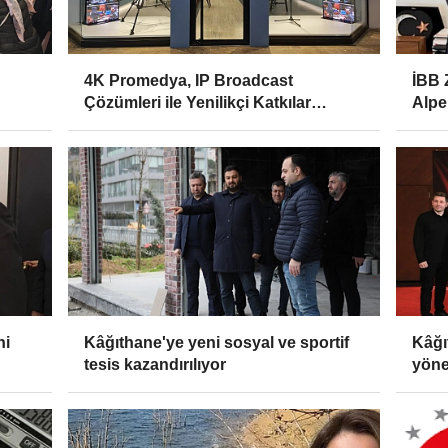
4K Promedya, IP Broadcast
İBB 
Çözümleri ile Yenilikçi Katkılar
Alper
Sunuyor
ni
Kâğıthane'ye yeni sosyal ve sportif
Kâğı
tesis kazandırılıyor
yöne