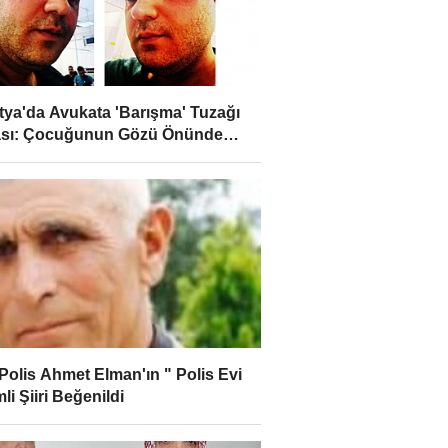
tya'da Avukata 'Barışma' Tuzağı
ası: Çocuğunun Gözü Önünde
larla Saldırdılar
 Polis Ahmet Elman'ın " Polis Evi
mli Şiiri Beğenildi