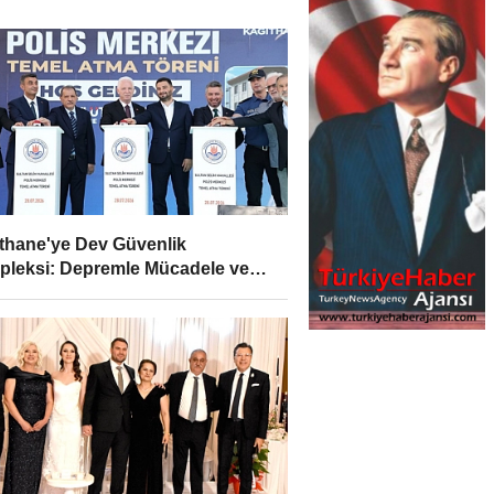
thane'ye Dev Güvenlik
leksi: Depremle Mücadele ve
r İçin Tarihi Adım!