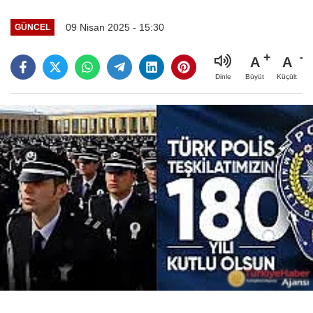
09 Nisan 2025 - 15:30
GÜNCEL
A
A
Büyüt
Küçült
Dinle