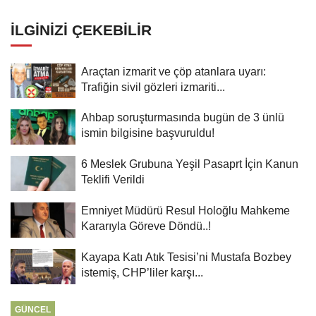
oluşturan popülasyon yok
İLGINIZI ÇEKEBILIR
Araçtan izmarit ve çöp atanlara uyarı:
Trafiğin sivil gözleri izmariti...
Ahbap soruşturmasında bugün de 3 ünlü
ismin bilgisine başvuruldu!
6 Meslek Grubuna Yeşil Pasaprt İçin Kanun
Teklifi Verildi
Emniyet Müdürü Resul Holoğlu Mahkeme
Kararıyla Göreve Döndü..!
Kayapa Katı Atık Tesisi’ni Mustafa Bozbey
istemiş, CHP’liler karşı...
GÜNCEL