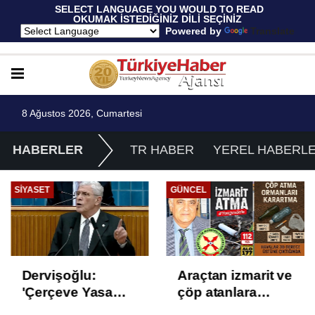
 SELECT LANGUAGE YOU WOULD TO READ 
OKUMAK İSTEDİĞİNİZ DİLİ SEÇİNİZ
  Powered by 
Translate
8 Ağustos 2026, Cumartesi
HABERLER
TR HABER
YEREL HABERL
SIYASET
GÜNCEL
Dervişoğlu:
Araçtan izmarit ve
'Çerçeve Yasa
çöp atanlara
Çözüm Değil,
uyarı: Trafiğin