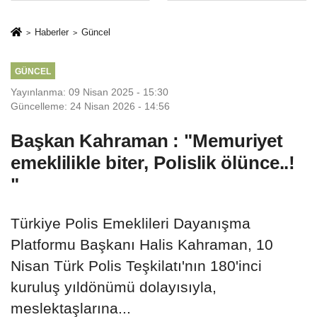
İkinci Cumhuriyet
sivil gözleri
ve İhanet
izmariti
Haberler
Güncel
Belgesidir!'
affetmeyecek
GÜNCEL
Yayınlanma: 09 Nisan 2025 - 15:30
Güncelleme: 24 Nisan 2026 - 14:56
Başkan Kahraman : "Memuriyet
emeklilikle biter, Polislik ölünce..!
"
Türkiye Polis Emeklileri Dayanışma
Platformu Başkanı Halis Kahraman, 10
Nisan Türk Polis Teşkilatı'nın 180'inci
kuruluş yıldönümü dolayısıyla,
meslektaşlarına...