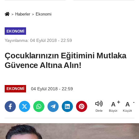
İkinci Cumhuriyet
sivil gözleri
ve İhanet
izmariti
Haberler
Ekonomi
Belgesidir!'
affetmeyecek
EKONOMI
Yayınlanma: 04 Eylül 2018 - 22:59
Çocuklarınızın Eğitimini Mutlaka
Güvence Altına Alın!
04 Eylül 2018 - 22:59
EKONOMI
A
A
Büyüt
Küçült
Dinle