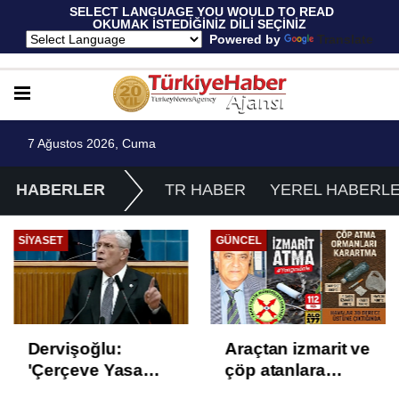
 SELECT LANGUAGE YOU WOULD TO READ 
OKUMAK İSTEDİĞİNİZ DİLİ SEÇİNİZ
  Powered by 
Translate
7 Ağustos 2026, Cuma
HABERLER
TR HABER
YEREL HABERL
SIYASET
GÜNCEL
Dervişoğlu:
Araçtan izmarit ve
'Çerçeve Yasa
çöp atanlara
Çözüm Değil,
uyarı: Trafiğin