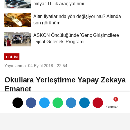
milyar TL'lik araç yatırımı
Altın fiyatlarında yön değişiyor mu? Altında
son görünüm!
ASKON Öncülüğünde 'Genç Girişimcilere
Dijital Gelecek' Programı...
EĞITIM
Yayınlanma: 04 Eylül 2018 - 22:54
Okullara Yerleştirme Yapay Zekaya
Emanet
İlkokullara yerleştirme işlemi için yapay
Yorumlar
Yorumlar
zekayı devreye alan sistemde, çocukların
geleceği için en uygun seçimi algoritmalar