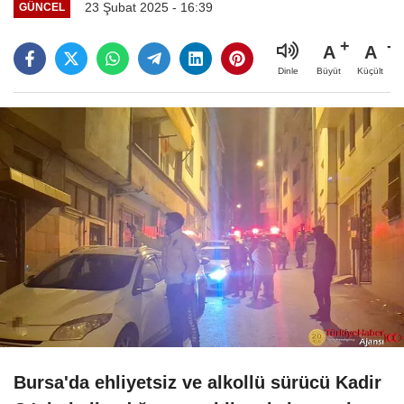
23 Şubat 2025 - 16:39
GÜNCEL
A
A
Büyüt
Küçült
Dinle
Bursa'da ehliyetsiz ve alkollü sürücü Kadir