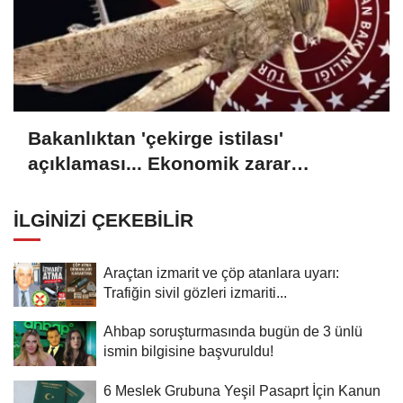
Bakanlıktan 'çekirge istilası'
açıklaması... Ekonomik zarar
oluşturan popülasyon yok
İLGINIZI ÇEKEBILIR
Araçtan izmarit ve çöp atanlara uyarı:
Trafiğin sivil gözleri izmariti...
Ahbap soruşturmasında bugün de 3 ünlü
ismin bilgisine başvuruldu!
6 Meslek Grubuna Yeşil Pasaprt İçin Kanun