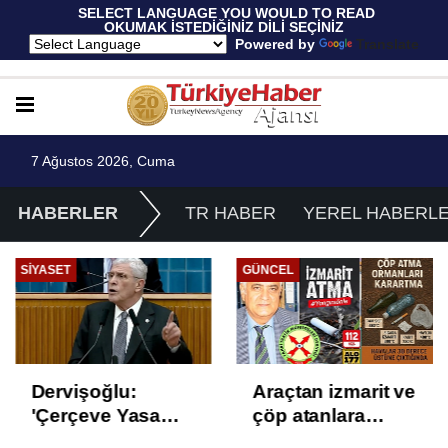
 SELECT LANGUAGE YOU WOULD TO READ 
OKUMAK İSTEDİĞİNİZ DİLİ SEÇİNİZ
  Powered by 
Translate
7 Ağustos 2026, Cuma
HABERLER
TR HABER
YEREL HABERL
SIYASET
GÜNCEL
Dervişoğlu:
Araçtan izmarit ve
'Çerçeve Yasa
çöp atanlara
Çözüm Değil,
uyarı: Trafiğin