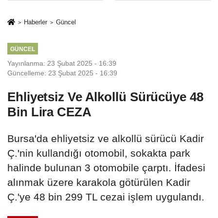
İkinci Cumhuriyet
sivil gözleri
ve İhanet
izmariti
Haberler
Güncel
Belgesidir!'
affetmeyecek
GÜNCEL
Yayınlanma: 23 Şubat 2025 - 16:39
Güncelleme: 23 Şubat 2025 - 16:39
Ehliyetsiz Ve Alkollü Sürücüye 48
Bin Lira CEZA
Bursa'da ehliyetsiz ve alkollü sürücü Kadir
Ç.'nin kullandığı otomobil, sokakta park
halinde bulunan 3 otomobile çarptı. İfadesi
alınmak üzere karakola götürülen Kadir
Ç.'ye 48 bin 299 TL cezai işlem uygulandı.