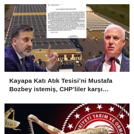
Kayapa Katı Atık Tesisi’ni Mustafa
Bozbey istemiş, CHP’liler karşı
çıkıyor!