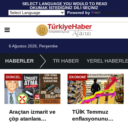
 SELECT LANGUAGE YOU WOULD TO READ 
OKUMAK İSTEDİĞİNİZ DİLİ SEÇİNİZ
  Powered by 
Translate
6 Ağustos 2026, Perşembe
HABERLER
TR HABER
YEREL HABERL
GÜNCEL
EKONOMI
Araçtan izmarit ve
TÜİK Temmuz
çöp atanlara
enflasyonunu
uyarı: Trafiğin
%31,75; ENAG