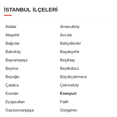
İSTANBUL İLÇELERI
Adalar
Arnavutköy
Ataşehir
Avcılar
Bağcılar
Bahçelievler
Bakırköy
Başakşehir
Bayrampaşa
Beşiktaş
Beykoz
Beylikdüzü
Beyoğlu
Büyükçekmece
Çatalca
Çekmeköy
Esenler
Esenyurt
Eyüpsultan
Fatih
Gaziosmanpaşa
Güngören