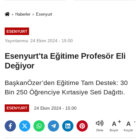
sivil gözleri
%50,49 olarak
izmariti
açıkladı
Haberler
Esenyurt
affetmeyecek
ESENYURT
Yayınlanma: 24 Ekim 2024 - 15:00
Esenyurt'ta Eğitime Profesör Eli
Değiyor
BaşkanÖzer’den Eğitime Tam Destek: 30
Bin 250 Öğrenciye Kırtasiye Seti Dağıttı.
24 Ekim 2024 - 15:00
ESENYURT
A
A
Büyüt
Küçült
Dinle