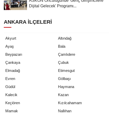
ASKON Öncülüğünde 'Genç Girişimcilere
Dijital Gelecek' Programı...
ANKARA İLÇELERI
Akyurt
Altındağ
Ayaş
Bala
Beypazarı
Çamlıdere
Çankaya
Çubuk
Elmadağ
Etimesgut
Evren
Gölbaşı
Güdül
Haymana
Kalecik
Kazan
Keçiören
Kızılcahamam
Mamak
Nallıhan