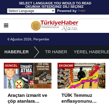
 SELECT LANGUAGE YOU WOULD TO READ 
OKUMAK İSTEDİĞİNİZ DİLİ SEÇİNİZ
  Powered by 
Translate
6 Ağustos 2026, Perşembe
HABERLER
TR HABER
YEREL HABERL
GÜNCEL
EKONOMI
Araçtan izmarit ve
TÜİK Temmuz
çöp atanlara
enflasyonunu
uyarı: Trafiğin
%31,75; ENAG