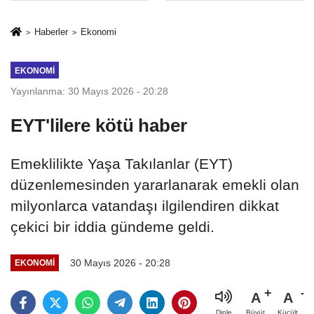
sivil gözleri
%50,49 olarak
izmariti
açıkladı
Haberler
Ekonomi
affetmeyecek
EKONOMI
Yayınlanma: 30 Mayıs 2026 - 20:28
EYT'lilere kötü haber
Emeklilikte Yaşa Takılanlar (EYT)
düzenlemesinden yararlanarak emekli olan
milyonlarca vatandaşı ilgilendiren dikkat
çekici bir iddia gündeme geldi.
30 Mayıs 2026 - 20:28
EKONOMI
A
A
Büyüt
Küçült
Dinle