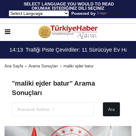
 SELECT LANGUAGE YOU WOULD TO READ 
OKUMAK İSTEDİĞİNİZ DİLİ SEÇİNİZ
  Powered by 
Translate
 Kadro İhdas Edildi
14:13
Trafiği Piste Çevirdiler: 11 Sürücüye Ev Hapsi
13:
Ana Sayfa
Arama Sonuçları
maliki ejder batur
"maliki ejder batur" Arama
Sonuçları