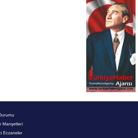
Durumu
 Manşetleri
i Eczaneler