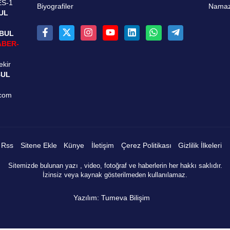
ES-1
Biyografiler
Namaz 
UL
NBUL
ABER-
ekir
BUL
.com
Rss
Sitene Ekle
Künye
İletişim
Çerez Politikası
Gizlilik İlkeleri
Sitemizde bulunan yazı , video, fotoğraf ve haberlerin her hakkı saklıdır.
İzinsiz veya kaynak gösterilmeden kullanılamaz.
Yazılım: Tumeva Bilişim