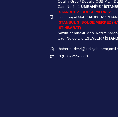
Quality Grup / Dudullu OSB Mah. D
Cad. No:4 - 1
ÜMRANİYE / İSTANB
İSTANBUL 2. BÖLGE MERKEZ
Cumhuriyet Mah.
SARIYER / İSTA
İSTANBUL 3. BÖLGE MERKEZ (H
İSTİHBARAT)
Kazım Karabekir Mah. Kazım Karab
Cad. No:63 D:6
ESENLER / İSTAN
habermerkezi@turkiyehaberajansi
0 (850) 255-0540