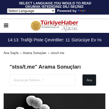
 SELECT LANGUAGE YOU WOULD TO READ 
OKUMAK İSTEDİĞİNİZ DİLİ SEÇİNİZ
  Powered by 
Translate
 Kadro İhdas Edildi
14:13
Trafiği Piste Çevirdiler: 11 Sürücüye Ev Hapsi
13:
Ana Sayfa
Arama Sonuçları
stss/t.me
"stss/t.me" Arama Sonuçları