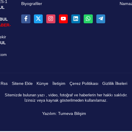
ES-1
Biyografiler
Namaz 
UL
NBUL
ABER-
ekir
BUL
.com
Rss
Sitene Ekle
Künye
İletişim
Çerez Politikası
Gizlilik İlkeleri
Sitemizde bulunan yazı , video, fotoğraf ve haberlerin her hakkı saklıdır.
İzinsiz veya kaynak gösterilmeden kullanılamaz.
Yazılım: Tumeva Bilişim