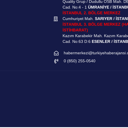
Quality Grup / Dudullu OSB Mah. D
Cad. No:4 - 1
ÜMRANİYE / İSTANB
İSTANBUL 2. BÖLGE MERKEZ
Cumhuriyet Mah.
SARIYER / İSTA
İSTANBUL 3. BÖLGE MERKEZ (H
İSTİHBARAT)
Kazım Karabekir Mah. Kazım Karab
Cad. No:63 D:6
ESENLER / İSTAN
habermerkezi@turkiyehaberajansi
0 (850) 255-0540