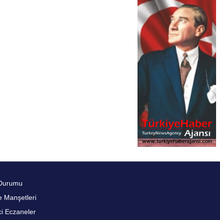
Durumu
 Manşetleri
i Eczaneler