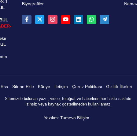
ES-1
Biyografiler
Namaz 
UL
NBUL
ABER-
ekir
BUL
.com
Rss
Sitene Ekle
Künye
İletişim
Çerez Politikası
Gizlilik İlkeleri
Sitemizde bulunan yazı , video, fotoğraf ve haberlerin her hakkı saklıdır.
İzinsiz veya kaynak gösterilmeden kullanılamaz.
Yazılım: Tumeva Bilişim