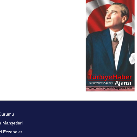
Durumu
 Manşetleri
i Eczaneler