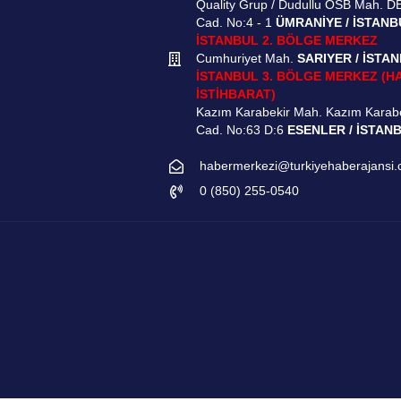
Quality Grup / Dudullu OSB Mah. D
Cad. No:4 - 1
ÜMRANİYE / İSTANB
İSTANBUL 2. BÖLGE MERKEZ
Cumhuriyet Mah.
SARIYER / İSTA
İSTANBUL 3. BÖLGE MERKEZ (H
İSTİHBARAT)
Kazım Karabekir Mah. Kazım Karab
Cad. No:63 D:6
ESENLER / İSTAN
habermerkezi@turkiyehaberajansi
0 (850) 255-0540