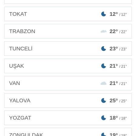
TOKAT
12°
/ 12°
TRABZON
22°
/ 22°
TUNCELİ
23°
/ 23°
UŞAK
21°
/ 21°
VAN
21°
/ 21°
YALOVA
25°
/ 25°
YOZGAT
18°
/ 18°
ZONGULDAK
19°
/ 19°