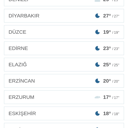
DİYARBAKIR
27°
/ 27°
DÜZCE
19°
/ 19°
EDİRNE
23°
/ 23°
ELAZIĞ
25°
/ 25°
ERZİNCAN
20°
/ 20°
ERZURUM
17°
/ 17°
ESKİŞEHİR
18°
/ 18°