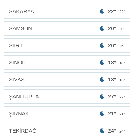
SAKARYA
22°
/ 22°
SAMSUN
20°
/ 20°
SİİRT
26°
/ 26°
SİNOP
18°
/ 18°
SİVAS
13°
/ 13°
ŞANLIURFA
27°
/ 27°
ŞIRNAK
21°
/ 21°
TEKİRDAĞ
24°
/ 24°