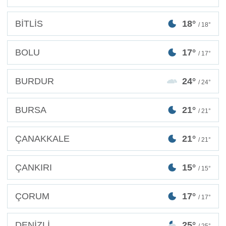
BİTLİS
18°
/ 18°
BOLU
17°
/ 17°
BURDUR
24°
/ 24°
BURSA
21°
/ 21°
ÇANAKKALE
21°
/ 21°
ÇANKIRI
15°
/ 15°
ÇORUM
17°
/ 17°
DENİZLİ
25°
/ 25°