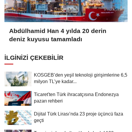
Abdülhamid Han 4 yılda 20 derin
deniz kuyusu tamamladı
İLGINIZI ÇEKEBILIR
KOSGEB’den yeşil teknoloji girişimlerine 6,5
milyon TL’ye kadar...
Ticaret'ten Türk ihracatçısına Endonezya
pazarı rehberi
Dijital Türk Lirası’nda 23 proje üçüncü faza
geçti