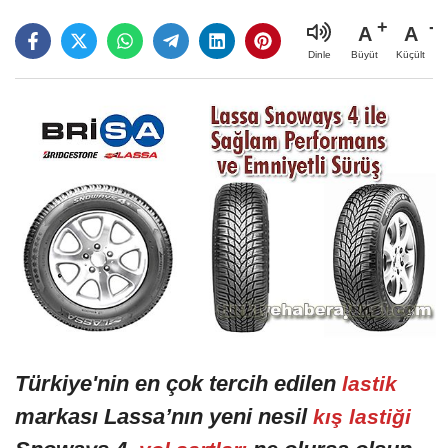
A
A
Büyüt
Küçült
Dinle
Türkiye'nin en çok tercih edilen
lastik
markası Lassa’nın yeni nesil
kış lastiği