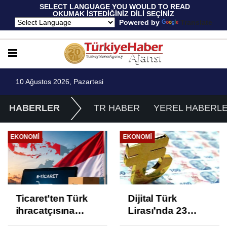
 SELECT LANGUAGE YOU WOULD TO READ 
OKUMAK İSTEDİĞİNİZ DİLİ SEÇİNİZ
  Powered by 
Translate
10 Ağustos 2026, Pazartesi
HABERLER
TR HABER
YEREL HABERL
EKONOMI
EKONOMI
Ticaret'ten Türk
Dijital Türk
ihracatçısına
Lirası’nda 23
Endonezya pazarı
proje üçüncü faza