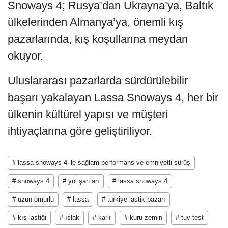
Snoways 4; Rusya’dan Ukrayna’ya, Baltık
ülkelerinden Almanya’ya, önemli kış
pazarlarında, kış koşullarına meydan
okuyor.
Uluslararası pazarlarda sürdürülebilir
başarı yakalayan Lassa Snoways 4, her bir
ülkenin kültürel yapısı ve müşteri
ihtiyaçlarına göre geliştiriliyor.
# lassa snoways 4 ile sağlam performans ve emniyetli sürüş
# snoways 4
# yol şartları
# lassa snoways 4
# uzun ömürlü
# lassa
# türkiye lastik pazarı
# kış lastiği
# ıslak
# karlı
# kuru zemin
# tuv test