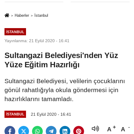
Hapsi, 2 Milyon
Sınırlaması Adil
Lira Ceza..!
Mi..?
Haberler
İstanbul
İSTANBUL
Yayınlanma: 21 Eylül 2020 - 16:41
Sultangazi Belediyesi'nden Yüz
Yüze Eğitim Hazırlığı
Sultangazi Belediyesi, velilerin çocuklarını
gönül rahatlığıyla okula göndermesi için
hazırlıklarını tamamladı.
21 Eylül 2020 - 16:41
İSTANBUL
A
A