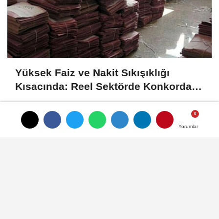
Yüksek Faiz ve Nakit Sıkışıklığı
Kısacında: Reel Sektörde Konkordato
Fırtınası
Yorumlar
Yorumlar