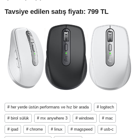
Tavsiye edilen satış fiyatı: 799 TL
# her yerde üstün performans ve hız bir arada
# logitech
# birol sülük
# mx anywhere 3
# windows
# mac
# ipad
# chrome
# linux
# magspeed
# usb-c