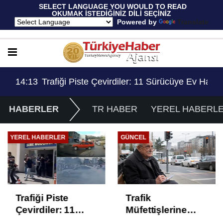
 SELECT LANGUAGE YOU WOULD TO READ 
OKUMAK İSTEDİĞİNİZ DİLİ SEÇİNİZ
  Powered by 
Translate
Ev Hapsi, 2 Milyon Lira Ceza..!
13:53
Trafik Müfettişlerine Getirilen 70 Yaş Sınırlama
14:
HABERLER
TR HABER
YEREL HABERL
YEREL HABERLER
GÜNCEL
Trafiği Piste
Trafik
Çevirdiler: 11
Müfettişlerine
Sürücüye Ev
Getirilen 70 Yaş