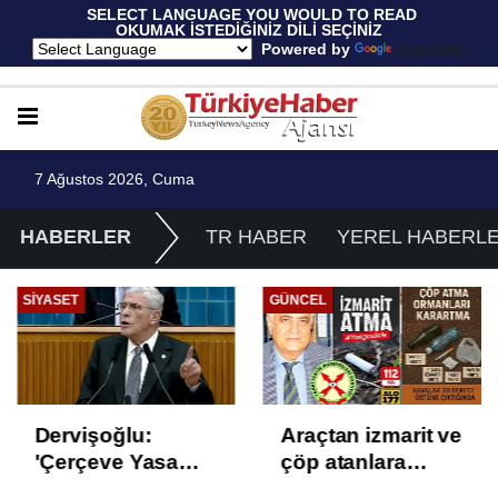
 SELECT LANGUAGE YOU WOULD TO READ 
OKUMAK İSTEDİĞİNİZ DİLİ SEÇİNİZ
  Powered by 
Translate
7 Ağustos 2026, Cuma
HABERLER
TR HABER
YEREL HABERL
SIYASET
GÜNCEL
Dervişoğlu:
Araçtan izmarit ve
'Çerçeve Yasa
çöp atanlara
Çözüm Değil,
uyarı: Trafiğin