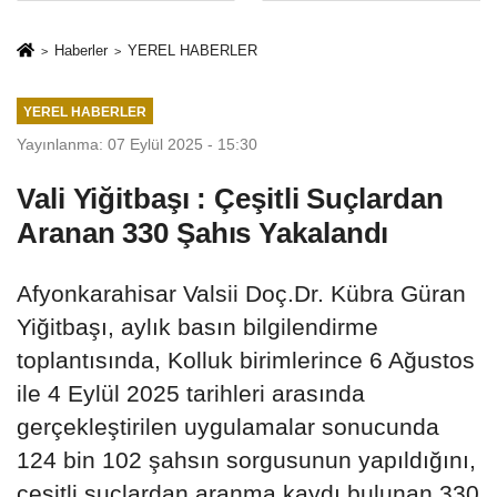
İkinci Cumhuriyet
sivil gözleri
ve İhanet
izmariti
Haberler
YEREL HABERLER
Belgesidir!'
affetmeyecek
YEREL HABERLER
Yayınlanma: 07 Eylül 2025 - 15:30
Vali Yiğitbaşı : Çeşitli Suçlardan
Aranan 330 Şahıs Yakalandı
Afyonkarahisar Valsii Doç.Dr. Kübra Güran
Yiğitbaşı, aylık basın bilgilendirme
toplantısında, Kolluk birimlerince 6 Ağustos
ile 4 Eylül 2025 tarihleri arasında
gerçekleştirilen uygulamalar sonucunda
124 bin 102 şahsın sorgusunun yapıldığını,
çeşitli suçlardan aranma kaydı bulunan 330