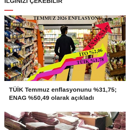
ANASAYFAYA DÖNMEK İÇİN TIKLAYINIZ
İLGINIZI ÇEKEBILIR
TÜİK Temmuz enflasyonunu %31,75;