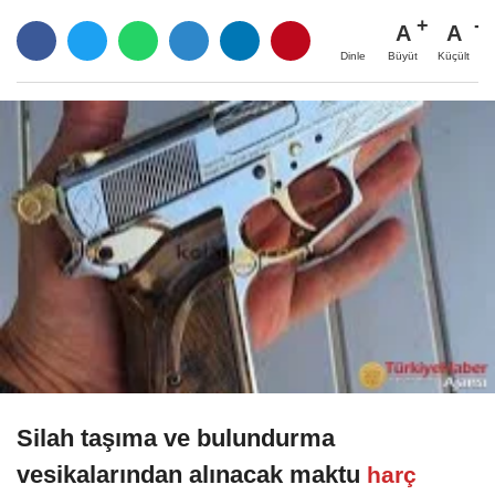
A
A
Büyüt
Küçült
Dinle
Silah taşıma ve bulundurma
vesikalarından alınacak maktu
harç