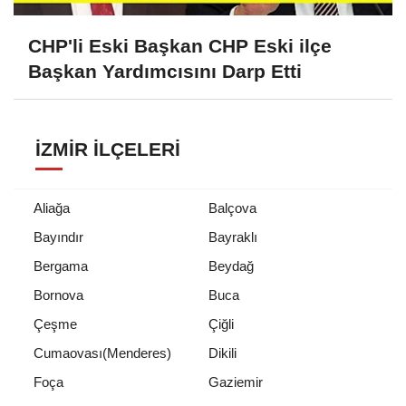
CHP'li Eski Başkan CHP Eski ilçe
Başkan Yardımcısını Darp Etti
İZMIR İLÇELERI
Aliağa
Balçova
Bayındır
Bayraklı
Bergama
Beydağ
Bornova
Buca
Çeşme
Çiğli
Cumaovası(Menderes)
Dikili
Foça
Gaziemir