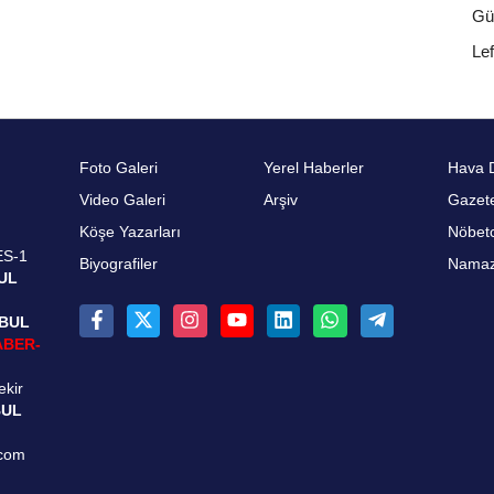
Gü
Le
Foto Galeri
Yerel Haberler
Hava 
Video Galeri
Arşiv
Gazete
Köşe Yazarları
Nöbetc
ES-1
Biyografiler
Namaz 
UL
NBUL
ABER-
ekir
BUL
.com