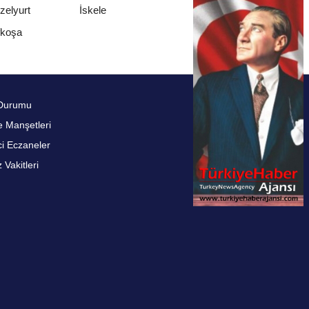
zelyurt
İskele
fkoşa
Durumu
 Manşetleri
i Eczaneler
Vakitleri