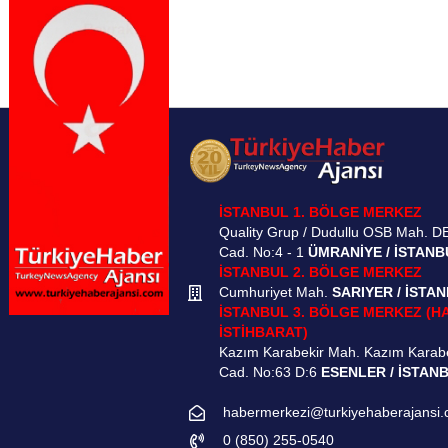
İSTANBUL 1. BÖLGE MERKEZ
Quality Grup / Dudullu OSB Mah. D
Cad. No:4 - 1
ÜMRANİYE / İSTANB
İSTANBUL 2. BÖLGE MERKEZ
Cumhuriyet Mah.
SARIYER / İSTA
İSTANBUL 3. BÖLGE MERKEZ (H
İSTİHBARAT)
Kazım Karabekir Mah. Kazım Karab
Cad. No:63 D:6
ESENLER / İSTAN
habermerkezi@turkiyehaberajansi
0 (850) 255-0540