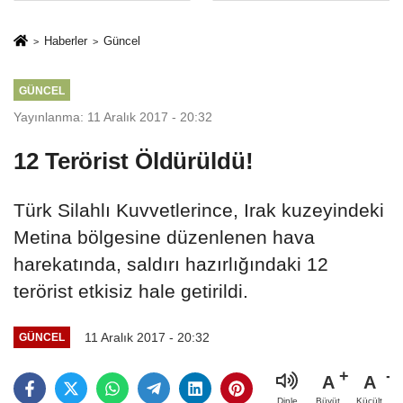
İkinci Cumhuriyet
sivil gözleri
ve İhanet
izmariti
Haberler
Güncel
Belgesidir!'
affetmeyecek
GÜNCEL
Yayınlanma: 11 Aralık 2017 - 20:32
12 Terörist Öldürüldü!
Türk Silahlı Kuvvetlerince, Irak kuzeyindeki
Metina bölgesine düzenlenen hava
harekatında, saldırı hazırlığındaki 12
terörist etkisiz hale getirildi.
11 Aralık 2017 - 20:32
GÜNCEL
A
A
Büyüt
Küçült
Dinle