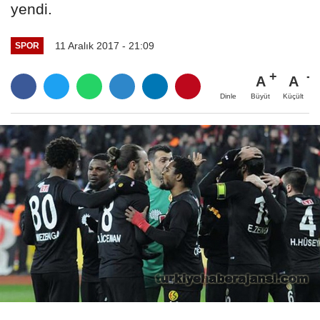
yendi.
11 Aralık 2017 - 21:09
SPOR
A
A
Büyüt
Küçült
Dinle