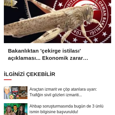
Bakanlıktan 'çekirge istilası'
açıklaması... Ekonomik zarar
oluşturan popülasyon yok
İLGINIZI ÇEKEBILIR
Araçtan izmarit ve çöp atanlara uyarı:
Trafiğin sivil gözleri izmariti...
Ahbap soruşturmasında bugün de 3 ünlü
ismin bilgisine başvuruldu!