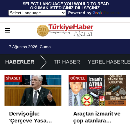
 SELECT LANGUAGE YOU WOULD TO READ 
OKUMAK İSTEDİĞİNİZ DİLİ SEÇİNİZ
  Powered by 
Translate
7 Ağustos 2026, Cuma
HABERLER
TR HABER
YEREL HABERL
SIYASET
GÜNCEL
Dervişoğlu:
Araçtan izmarit ve
'Çerçeve Yasa
çöp atanlara
Çözüm Değil,
uyarı: Trafiğin