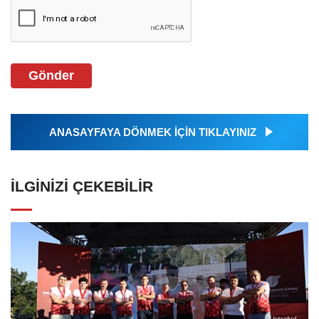
Gönder
ANASAYFAYA DÖNMEK İÇİN TIKLAYINIZ
İLGINIZI ÇEKEBILIR