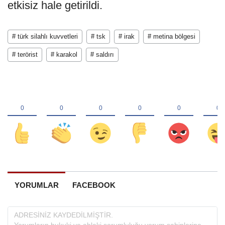
etkisiz hale getirildi.
# türk silahlı kuvvetleri
# tsk
# irak
# metina bölgesi
# terörist
# karakol
# saldırı
YORUMLAR
FACEBOOK