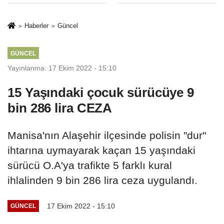
Hapsi, 2 Milyon
Sınırlaması Adil
Lira Ceza..!
Mi..?
Haberler
Güncel
GÜNCEL
Yayınlanma: 17 Ekim 2022 - 15:10
15 Yaşındaki çocuk sürücüye 9
bin 286 lira CEZA
Manisa'nın Alaşehir ilçesinde polisin "dur"
ihtarına uymayarak kaçan 15 yaşındaki
sürücü O.A'ya trafikte 5 farklı kural
ihlalinden 9 bin 286 lira ceza uygulandı.
17 Ekim 2022 - 15:10
GÜNCEL