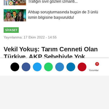
Trafiğin sivil gözleri izmariti...
Ahbap soruşturmasında bugün de 3 ünlü
ismin bilgisine başvuruldu!
SIYASET
Yayınlanma: 17 Ekim 2022 - 14:55
Vekil Yokuş: Tarım Cenneti Olan
Türkiye, AKP Sebebiyle Yok
Oluyor!
Yorumlar
Yorumlar
İYİ Parti Konya Milletvekili ve Tarım, Orman
ve Köy İşleri Komisyonu Üyesi Fahrettin
Yokuş,16 Ekim Dünya Gıda Günü
dolayısıyla bir mesaj yayımladı. Vekil Yokuş
açıklamasında tarım politikasının yanlış