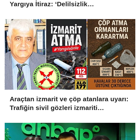
Yargıya İtiraz: ‘Delilsizlik
Gerekçesiyle Ceza İptali
Hukuksuzdur’
Araçtan izmarit ve çöp atanlara uyarı:
Trafiğin sivil gözleri izmariti
affetmeyecek