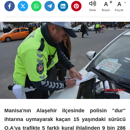
A
A
Büyüt
Küçült
Dinle
Manisa'nın Alaşehir ilçesinde polisin "dur"
ihtarına uymayarak kaçan 15 yaşındaki sürücü
O.A'ya trafikte 5 farklı kural ihlalinden 9 bin 286