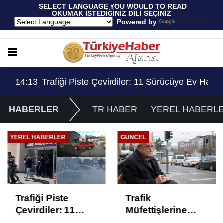
 SELECT LANGUAGE YOU WOULD TO READ 
OKUMAK İSTEDİĞİNİZ DİLİ SEÇİNİZ
  Powered by 
Translate
Ev Hapsi, 2 Milyon Lira Ceza..!
13:53
Trafik Müfettişlerine Getirilen 70 Yaş Sınırlama
14:
HABERLER
TR HABER
YEREL HABERL
YEREL HABERLER
GÜNCEL
Trafiği Piste
Trafik
Çevirdiler: 11
Müfettişlerine
Sürücüye Ev
Getirilen 70 Yaş