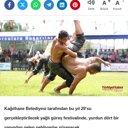
A
A
Büyüt
Küçült
Dinle
Kağıthane Belediyesi tarafından bu yıl 29'su
gerçekleştirilecek yağlı güreş festivalinde, yurdun dört bir
yanından gelen pehlivanlar güreşecek.