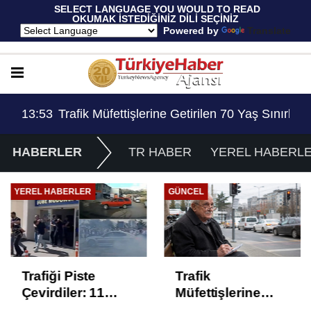
 SELECT LANGUAGE YOU WOULD TO READ 
OKUMAK İSTEDİĞİNİZ DİLİ SEÇİNİZ
  Powered by 
Translate
Sınırlaması Adil Mi..?
14:45
Emniyet Genel Müdürlüğüne 6 Bin 250 Kadro 
HABERLER
TR HABER
YEREL HABERL
GÜNCEL
GÜNCEL
Trafik
Fahri Trafik
Müfettişlerine
Müfettişleri
Getirilen 70 Yaş
Derneği’nden