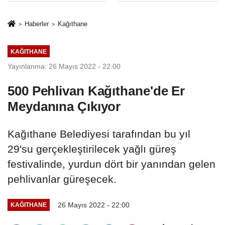
Sınırlaması Adil
Yargıya
Mi..?
İtiraz: ‘Delilsizlik
Haberler
Kağıthane
Gerekçesiyle
Ceza İptali
KAĞITHANE
Hukuksuzdur’
Yayınlanma: 26 Mayıs 2022 - 22:00
500 Pehlivan Kağıthane'de Er
Meydanına Çıkıyor
Kağıthane Belediyesi tarafından bu yıl
29'su gerçekleştirilecek yağlı güreş
festivalinde, yurdun dört bir yanından gelen
pehlivanlar güreşecek.
26 Mayıs 2022 - 22:00
KAĞITHANE