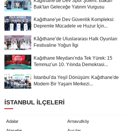
Kâğıthane'de Dev Spor Şöleni: Bakan
Bak'tan Geleceğe Yatırım Vurgusu
Kağıthane'ye Dev Güvenlik Kompleksi:
Depremle Mücadele ve Huzur İçin...
Kâğıthane’de Uluslararası Halk Oyunları
Festivaline Yoğun İlgi
Kağıthane Meydanı'nda Tek Yürek: 15
Temmuz'un 10. Yılında Demokrasi...
İstanbul'da Yeşil Dönüşüm: Kağıthane'de
Modern Bir Yaşam Merkezi...
İSTANBUL İLÇELERI
Adalar
Arnavutköy
Ataşehir
Avcılar