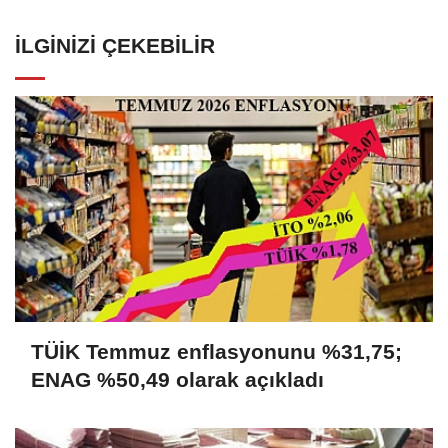
İLGINIZI ÇEKEBILIR
TÜİK Temmuz enflasyonunu %31,75;
ENAG %50,49 olarak açıkladı