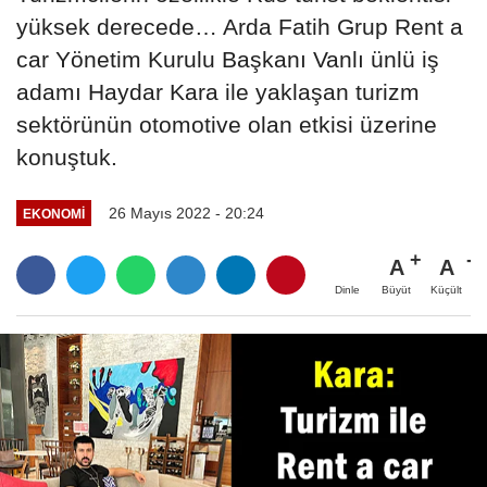
yüksek derecede… Arda Fatih Grup Rent a
car Yönetim Kurulu Başkanı Vanlı ünlü iş
adamı Haydar Kara ile yaklaşan turizm
sektörünün otomotive olan etkisi üzerine
konuştuk.
26 Mayıs 2022 - 20:24
EKONOMI
A
A
Büyüt
Küçült
Dinle