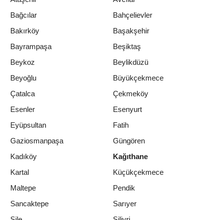
Bağcılar
Bahçelievler
Bakırköy
Başakşehir
Bayrampaşa
Beşiktaş
Beykoz
Beylikdüzü
Beyoğlu
Büyükçekmece
Çatalca
Çekmeköy
Esenler
Esenyurt
Eyüpsultan
Fatih
Gaziosmanpaşa
Güngören
Kadıköy
Kağıthane
Kartal
Küçükçekmece
Maltepe
Pendik
Sancaktepe
Sarıyer
Şile
Silivri