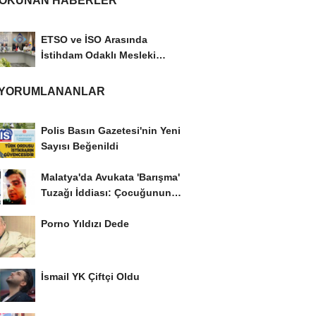
 OKUNAN HABERLER
ETSO ve İSO Arasında
İstihdam Odaklı Mesleki
Eğitim Protokolü
 YORUMLANANLAR
Polis Basın Gazetesi'nin Yeni
Sayısı Beğenildi
Malatya'da Avukata 'Barışma'
Tuzağı İddiası: Çocuğunun
Gözü...
Porno Yıldızı Dede
İsmail YK Çiftçi Oldu