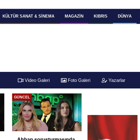
KÜLTÜR SANAT & SINEMA
MAGAZIN
KIBRIS
DÜNYA
Video Galeri
Foto Galeri
Yazarlar
GÜNCEL
Ahbap soruşturmasında