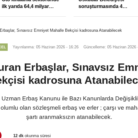
ilk yarıda 64,4 milyar
soruşturmasında 4
TL'lik araç yatırımı
tutuklama
 Erbaşlar, Sınavsız Emniyet Mahalle Bekçisi kadrosuna Atanabilecek
Yayınlanma: 05 Haziran 2026 - 16:26
Güncelleme: 05 Haziran 2026 
CEL
duran Erbaşlar, Sınavsız Em
kçisi kadrosuna Atanabile
Uzman Erbaş Kanunu ile Bazı Kanunlarda Değişiklik 
si olumlu olan sözleşmeli erbaş ve erler ; çarşı ve m
şartı aranmaksızın atanabilecek.
12 dk
okunma süresi