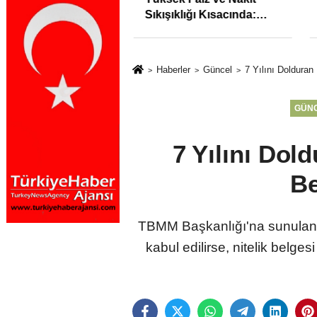
syonunu %31,75;
Sıkışıklığı Kısacında:
%50,49 olarak
Reel Sektörde
dı
Konkordato Fırtınası
Haberler
Güncel
7 Yılını Dolduran
GÜN
7 Yılını Dol
Be
TBMM Başkanlığı'na sunulan 
kabul edilirse, nitelik belge