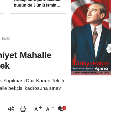
bugün de 3 ünlü ismin
bilgisine başvuruldu!
- 16:40
niyet Mahalle
cek
Yapılması Dair Kanun Teklifi
ahalle bekçisi kadrosuna sınav
A
A