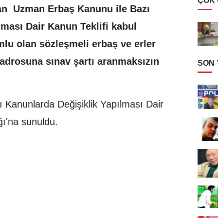
ÇOK
an Uzman Erbaş Kanunu ile Bazı
lması Dair Kanun Teklifi kabul
umlu olan sözleşmeli erbaş ve erler
kadrosuna sınav şartı aranmaksızın
SON
 Kanunlarda Değişiklik Yapılması Dair
ğı'na sunuldu.