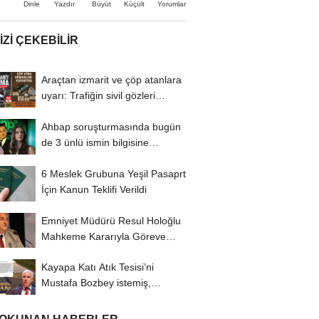
Büyüt
Küçült
Dinle
Yazdır
Yorumlar
IZI ÇEKEBILIR
Araçtan izmarit ve çöp atanlara
uyarı: Trafiğin sivil gözleri
izmariti...
Ahbap soruşturmasında bugün
de 3 ünlü ismin bilgisine
başvuruldu!
6 Meslek Grubuna Yeşil Pasaprt
İçin Kanun Teklifi Verildi
Emniyet Müdürü Resul Holoğlu
Mahkeme Kararıyla Göreve
Döndü..!
Kayapa Katı Atık Tesisi’ni
Mustafa Bozbey istemiş,
CHP’liler karşı...