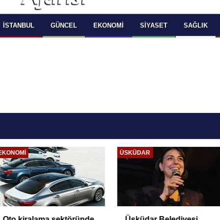
 SELECT LANGUAGE YOU WOULD TO READ 
OKUMAK İSTEDİĞİNİZ DİLİ SEÇİNİZ
  Powered by 
Translate
İSTANBUL
GÜNCEL
EKONOMI
SIYASET
SAĞLIK
EKONOMI
ÜSKÜDAR
Oto kiralama sektöründe
Üsküdar Belediyesi