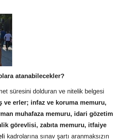
lara atanabilecekler?
zmet süresini dolduran ve nitelik belgesi
ş ve erler; infaz ve koruma memuru,
 orman muhafaza memuru, idari gözetim
ik görevlisi, zabıta memuru, itfaiye
el
i kadrolarına sınav şartı aranmaksızın