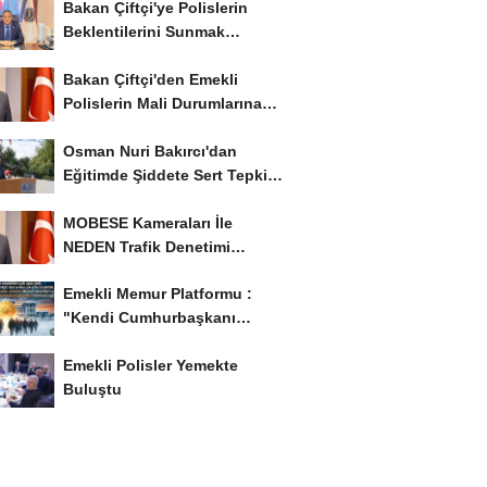
Bakan Çiftçi'ye Polislerin
Beklentilerini Sunmak
İstiyor..!
Bakan Çiftçi'den Emekli
Polislerin Mali Durumlarına
İyileştirme İstedi...
Osman Nuri Bakırcı'dan
Eğitimde Şiddete Sert Tepki:
'Eğitim Ailede...
MOBESE Kameraları İle
NEDEN Trafik Denetimi
Yapılmaz ?
Emekli Memur Platformu :
"Kendi Cumhurbaşkanı
Adayımızı Belirleyeceğiz..!...
Emekli Polisler Yemekte
Buluştu