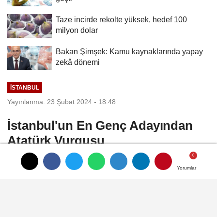
Taze incirde rekolte yüksek, hedef 100
milyon dolar
Bakan Şimşek: Kamu kaynaklarında yapay
zekâ dönemi
İSTANBUL
Yayınlanma: 23 Şubat 2024 - 18:48
İstanbul'un En Genç Adayından
Atatürk Vurgusu
BTP İstanbul Büyükşehir Belediye Başkan
Yorumlar
Yorumlar
Adayı Cihan Erdoğanyılmaz: Kendimi
Mustafa Kemal Atatürk’ün Gençliğe
Hitabesinin muhatabı kabul eden bir Türk