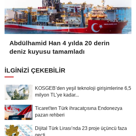
Abdülhamid Han 4 yılda 20 derin
deniz kuyusu tamamladı
İLGINIZI ÇEKEBILIR
KOSGEB’den yeşil teknoloji girişimlerine 6,5
milyon TL’ye kadar...
Ticaret'ten Türk ihracatçısına Endonezya
pazarı rehberi
Dijital Türk Lirası’nda 23 proje üçüncü faza
geçti