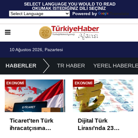
 SELECT LANGUAGE YOU WOULD TO READ 
OKUMAK İSTEDİĞİNİZ DİLİ SEÇİNİZ
  Powered by 
Translate
10 Ağustos 2026, Pazartesi
HABERLER
TR HABER
YEREL HABERL
EKONOMI
EKONOMI
Ticaret'ten Türk
Dijital Türk
ihracatçısına
Lirası’nda 23
Endonezya pazarı
proje üçüncü faza