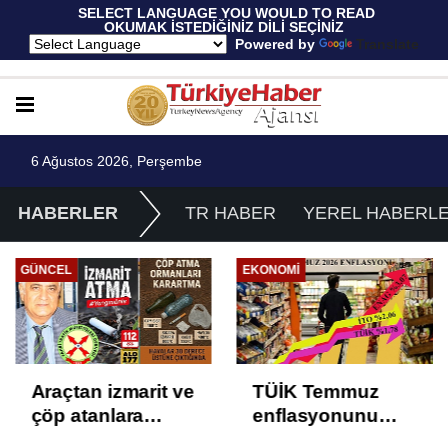
 SELECT LANGUAGE YOU WOULD TO READ 
OKUMAK İSTEDİĞİNİZ DİLİ SEÇİNİZ
  Powered by 
Translate
6 Ağustos 2026, Perşembe
HABERLER
TR HABER
YEREL HABERL
GÜNCEL
EKONOMI
Araçtan izmarit ve
TÜİK Temmuz
çöp atanlara
enflasyonunu
uyarı: Trafiğin
%31,75; ENAG