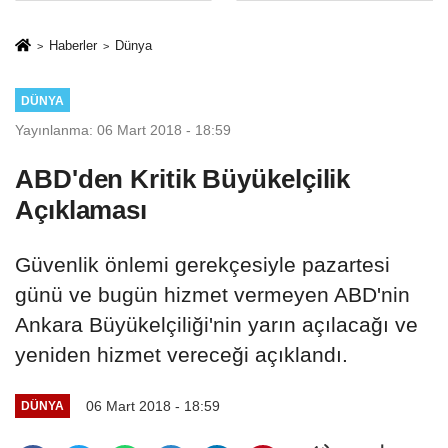
sivil gözleri
%50,49 olarak
izmariti
açıkladı
Haberler
Dünya
affetmeyecek
DÜNYA
Yayınlanma: 06 Mart 2018 - 18:59
ABD'den Kritik Büyükelçilik
Açıklaması
Güvenlik önlemi gerekçesiyle pazartesi
günü ve bugün hizmet vermeyen ABD'nin
Ankara Büyükelçiliği'nin yarın açılacağı ve
yeniden hizmet vereceği açıklandı.
06 Mart 2018 - 18:59
DÜNYA