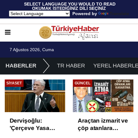
 SELECT LANGUAGE YOU WOULD TO READ 
OKUMAK İSTEDİĞİNİZ DİLİ SEÇİNİZ
  Powered by 
Translate
7 Ağustos 2026, Cuma
HABERLER
TR HABER
YEREL HABERL
GÜNCEL
EKONOMI
Araçtan izmarit ve
TÜİK Temmuz
çöp atanlara
enflasyonunu
uyarı: Trafiğin
%31,75; ENAG