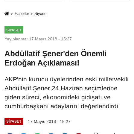
sivil gözleri
%50,49 olarak
izmariti
açıkladı
Haberler
Siyaset
affetmeyecek
SIYASET
Yayınlanma: 17 Mayıs 2018 - 15:27
Abdüllatif Şener'den Önemli
Erdoğan Açıklaması!
AKP'nin kurucu üyelerinden eski milletvekili
Abdüllatif Şener 24 Haziran seçimlerine
giden süreci, ekonomideki gidişatı ve
cumhurbaşkanı adaylarını değerlendirdi.
17 Mayıs 2018 - 15:27
SIYASET