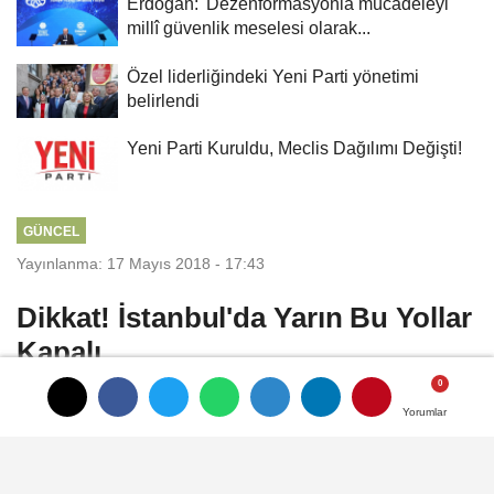
Erdoğan: 'Dezenformasyonla mücadeleyi
millî güvenlik meselesi olarak...
Özel liderliğindeki Yeni Parti yönetimi
belirlendi
Yeni Parti Kuruldu, Meclis Dağılımı Değişti!
GÜNCEL
Yayınlanma: 17 Mayıs 2018 - 17:43
Dikkat! İstanbul'da Yarın Bu Yollar
Kapalı
İstanbul Emniyet Müdürlüğü, yarın
Yorumlar
Yorumlar
Yenikapı'da düzenlenen Kudüs Buluşma
Programı'yla ilgili olarak trafiğe kapatılacak