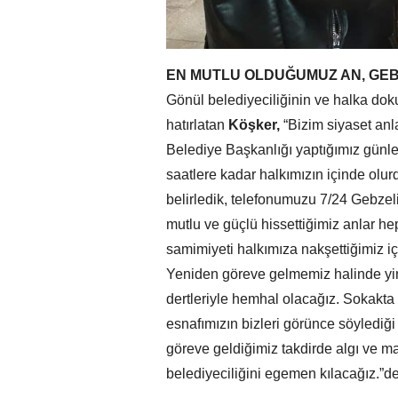
EN MUTLU OLDUĞUMUZ AN, GEB
Gönül belediyeciliğinin ve halka dok
hatırlatan
Köşker,
“Bizim siyaset an
Belediye Başkanlığı yaptığımız günl
saatlere kadar halkımızın içinde olu
belirledik, telefonumuzu 7/24 Gebzel
mutlu ve güçlü hissettiğimiz anlar he
samimiyeti halkımıza nakşettiğimiz iç
Yeniden göreve gelmemiz halinde yin
dertleriyle hemhal olacağız. Sokakt
esnafımızın bizleri görünce söylediği
göreve geldiğimiz takdirde algı ve ma
belediyeciliğini egemen kılacağız.”de