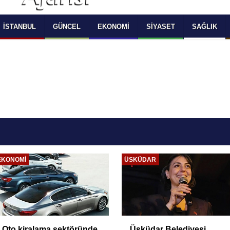
 SELECT LANGUAGE YOU WOULD TO READ 
OKUMAK İSTEDİĞİNİZ DİLİ SEÇİNİZ
  Powered by 
Translate
İSTANBUL
GÜNCEL
EKONOMI
SIYASET
SAĞLIK
EKONOMI
ÜSKÜDAR
Oto kiralama sektöründe
Üsküdar Belediyesi