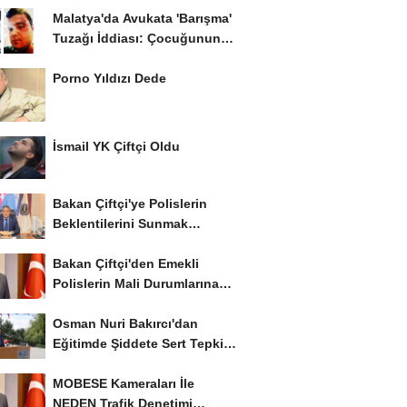
Malatya'da Avukata 'Barışma'
Tuzağı İddiası: Çocuğunun
Gözü...
Porno Yıldızı Dede
İsmail YK Çiftçi Oldu
Bakan Çiftçi'ye Polislerin
Beklentilerini Sunmak
İstiyor..!
Bakan Çiftçi'den Emekli
Polislerin Mali Durumlarına
İyileştirme İstedi...
Osman Nuri Bakırcı'dan
Eğitimde Şiddete Sert Tepki:
'Eğitim Ailede...
MOBESE Kameraları İle
NEDEN Trafik Denetimi