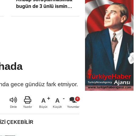
bugün de 3 ünlü ismin
bilgisine başvuruldu!
hada
nda gece gündüz fark etmiyor.
A
A
Büyüt
Küçült
Dinle
Yazdır
Yorumlar
IZI ÇEKEBILIR