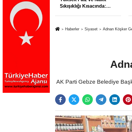
syonunu %31,75;
Sıkışıklığı Kısacında:
%50,49 olarak
Reel Sektörde
dı
Konkordato Fırtınası
Haberler
Siyaset
Adnan Köşker G
Adn
AK Parti Gebze Belediye Başk