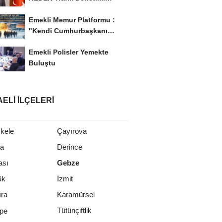
Yapılmaz ?
Emekli Memur Platformu :
"Kendi Cumhurbaşkanı
Adayımızı Belirleyeceğiz..!...
Emekli Polisler Yemekte
Buluştu
ELI İLÇELERI
kele
Çayırova
ca
Derince
ası
Gebze
ük
İzmit
ıra
Karamürsel
Tütünçiftlik
epe