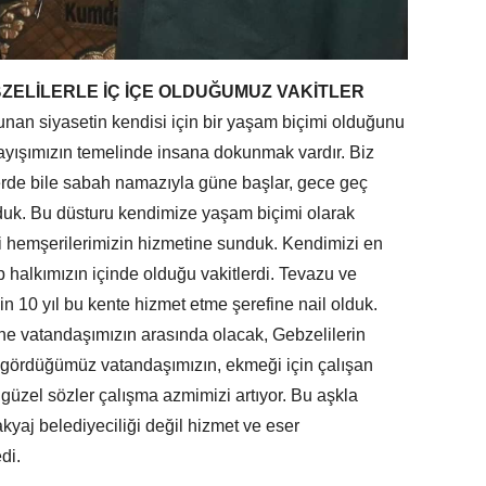
ZELİLERLE İÇ İÇE OLDUĞUMUZ VAKİTLER
unan siyasetin kendisi için bir yaşam biçimi olduğunu
layışımızın temelinde insana dokunmak vardır. Biz
erde bile sabah namazıyla güne başlar, gece geç
rduk. Bu düsturu kendimize yaşam biçimi olarak
i hemşerilerimizin hizmetine sunduk. Kendimizi en
p halkımızın içinde olduğu vakitlerdi. Tevazu ve
in 10 yıl bu kente hizmet etme şerefine nail olduk.
e vatandaşımızın arasında olacak, Gebzelilerin
a gördüğümüz vatandaşımızın, ekmeği için çalışan
 güzel sözler çalışma azmimizi artıyor. Bu aşkla
kyaj belediyeciliği değil hizmet ve eser
di.