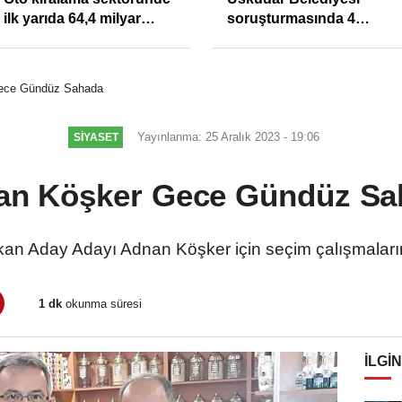
ilk yarıda 64,4 milyar
soruşturmasında 4
TL'lik araç yatırımı
tutuklama
ece Gündüz Sahada
Yayınlanma: 25 Aralık 2023 - 19:06
SIYASET
an Köşker Gece Gündüz Sa
an Aday Adayı Adnan Köşker için seçim çalışmaları
1 dk
okunma süresi
İLGIN