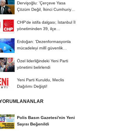
Dervişoğlu: 'Çerçeve Yasa
Çözüm Değil, İkinci Cumhuriyet
ve İhanet...
CHP'de istifa dalgası; İstanbul İl
yönetiminden 39, ilçe
başkanlarından...
Erdoğan: 'Dezenformasyonla
mücadeleyi millî güvenlik
meselesi olarak...
Özel liderliğindeki Yeni Parti
yönetimi belirlendi
Yeni Parti Kuruldu, Meclis
Dağılımı Değişti!
 YORUMLANANLAR
Polis Basın Gazetesi'nin Yeni
Sayısı Beğenildi