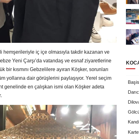
i hemşerileriyle iç içe olmasıyla takdir kazanan ve
ebze Yeni Çarşı’da vatandaş ve esnaf ziyaretlerine
KOCA
k bir kısmını Gebzelilere ayıran Köşker, sorunları
züm yollarına dair görüşlerini paylaşıyor. Yerel seçim
Başis
nt genelinde en çalışkan ismi olan Köşker adeta
Darı
.
Dilov
Gölc
Kand
Kart