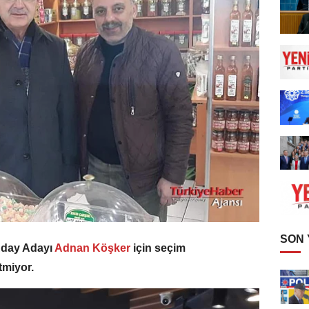
SON
Aday Adayı
Adnan Köşker
için seçim
tmiyor.