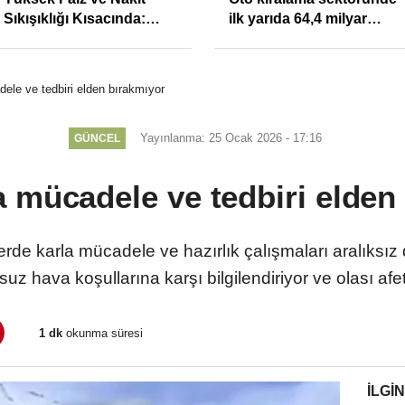
Sıkışıklığı Kısacında:
ilk yarıda 64,4 milyar
Reel Sektörde
TL'lik araç yatırımı
Konkordato Fırtınası
ele ve tedbiri elden bırakmıyor
Yayınlanma: 25 Ocak 2026 - 17:16
GÜNCEL
 mücadele ve tedbiri elden
llerde karla mücadele ve hazırlık çalışmaları aralıksız
z hava koşullarına karşı bilgilendiriyor ve olası afetl
1 dk
okunma süresi
İLGIN