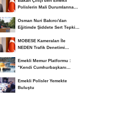
Bakan Çiftçi'den Emekli
Polislerin Mali Durumlarına
İyileştirme İstedi...
Osman Nuri Bakırcı'dan
Eğitimde Şiddete Sert Tepki:
'Eğitim Ailede...
MOBESE Kameraları İle
NEDEN Trafik Denetimi
Yapılmaz ?
Emekli Memur Platformu :
"Kendi Cumhurbaşkanı
Adayımızı Belirleyeceğiz..!...
Emekli Polisler Yemekte
Buluştu