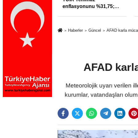
ra uyarı: Trafiğin
enflasyonunu %31,75;
özleri izmariti
ENAG %50,49 olarak
meyecek
açıkladı
Haberler
Güncel
AFAD karla mücad
AFAD karla
Meteorolojik uyarı verilen i
kurumlar, vatandaşları olumsu