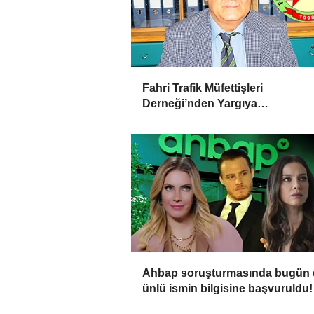
Fahri Trafik Müfettişleri
Derneği’nden Yargıya
İtiraz: ‘Delilsizlik Gerekçesiyle C
İptali Hukuksuzdur’
Ahbap soruşturmasında bugün 
ünlü ismin bilgisine başvuruldu!