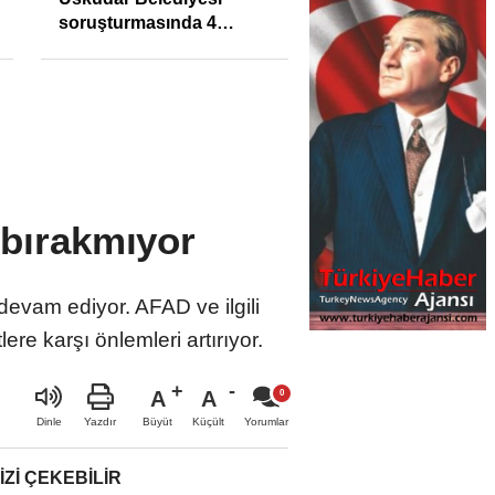
soruşturmasında 4
tutuklama
 bırakmıyor
 devam ediyor. AFAD ve ilgili
ere karşı önlemleri artırıyor.
A
A
Büyüt
Küçült
Dinle
Yazdır
Yorumlar
IZI ÇEKEBILIR