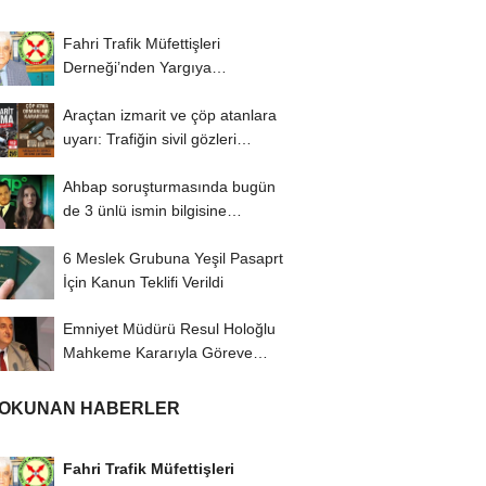
Fahri Trafik Müfettişleri
Derneği’nden Yargıya
İtiraz: ‘Delilsizlik...
Araçtan izmarit ve çöp atanlara
uyarı: Trafiğin sivil gözleri
izmariti...
Ahbap soruşturmasında bugün
de 3 ünlü ismin bilgisine
başvuruldu!
6 Meslek Grubuna Yeşil Pasaprt
İçin Kanun Teklifi Verildi
Emniyet Müdürü Resul Holoğlu
Mahkeme Kararıyla Göreve
Döndü..!
 OKUNAN HABERLER
Fahri Trafik Müfettişleri