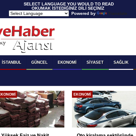
 SELECT LANGUAGE YOU WOULD TO READ 
OKUMAK İSTEDİĞİNİZ DİLİ SEÇİNİZ
  Powered by 
Translate
İSTANBUL
GÜNCEL
EKONOMI
SIYASET
SAĞLIK
EKONOMI
EKONOMI
Yüksek Faiz ve Nakit
Oto kiralama sektöründe