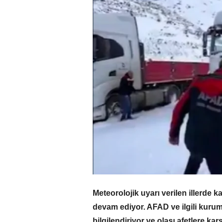
Meteorolojik uyarı verilen illerde k
devam ediyor. AFAD ve ilgili kurum
bilgilendiriyor ve olası afetlere karş