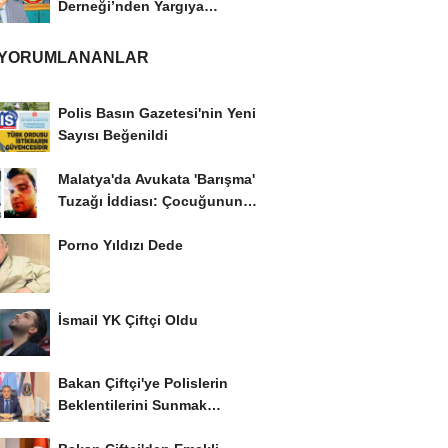
Derneği’nden Yargıya
İtiraz: ‘Delilsizlik...
 YORUMLANANLAR
Polis Basın Gazetesi'nin Yeni
Sayısı Beğenildi
Malatya'da Avukata 'Barışma'
Tuzağı İddiası: Çocuğunun
Gözü...
Porno Yıldızı Dede
İsmail YK Çiftçi Oldu
Bakan Çiftçi'ye Polislerin
Beklentilerini Sunmak
İstiyor..!