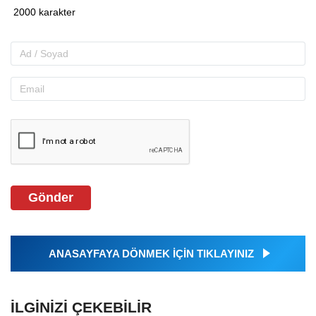
Gönder
ANASAYFAYA DÖNMEK İÇİN TIKLAYINIZ
İLGINIZI ÇEKEBILIR