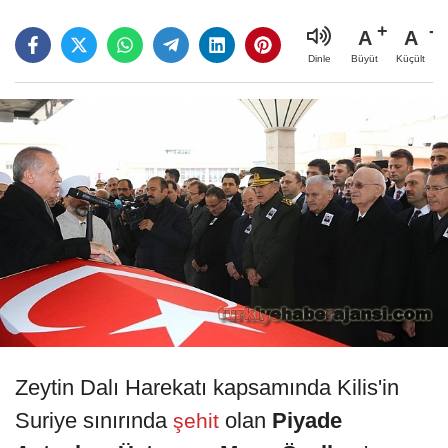
A
A
Büyüt
Küçült
Dinle
Zeytin Dalı Harekatı kapsamında Kilis'in
Suriye sınırında
olan
Piyade
şehit