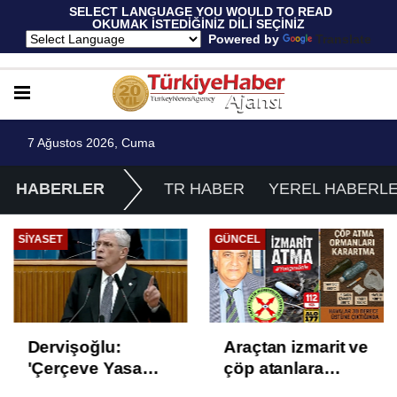
 SELECT LANGUAGE YOU WOULD TO READ 
OKUMAK İSTEDİĞİNİZ DİLİ SEÇİNİZ
  Powered by 
Translate
7 Ağustos 2026, Cuma
HABERLER
TR HABER
YEREL HABERL
SIYASET
GÜNCEL
Dervişoğlu:
Araçtan izmarit ve
'Çerçeve Yasa
çöp atanlara
Çözüm Değil,
uyarı: Trafiğin