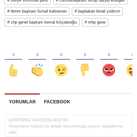
# suriye sınırında şehit
# cumhurbaşkanı recep tayyip erdoğan
# tbmm başkanı İsmail kahraman
# başbakan binali yıldırım
# chp genel başkanı kemal kılıçdaroğlu
# mhp gene
YORUMLAR
FACEBOOK