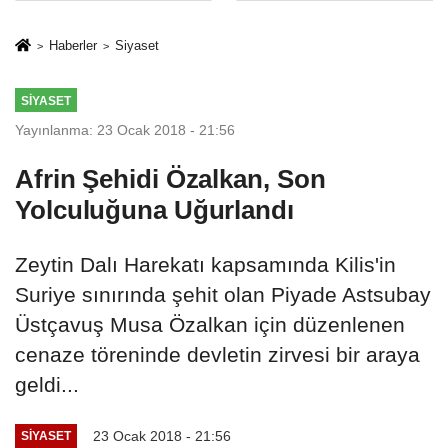
İkinci Cumhuriyet
sivil gözleri
ve İhanet
izmariti
Haberler
Siyaset
Belgesidir!'
affetmeyecek
SIYASET
Yayınlanma: 23 Ocak 2018 - 21:56
Afrin Şehidi Özalkan, Son
Yolculuğuna Uğurlandı
Zeytin Dalı Harekatı kapsamında Kilis'in
Suriye sınırında şehit olan Piyade Astsubay
Üstçavuş Musa Özalkan için düzenlenen
cenaze töreninde devletin zirvesi bir araya
geldi...
23 Ocak 2018 - 21:56
SIYASET